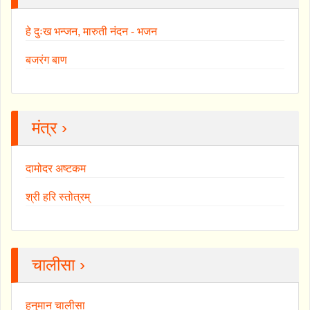
हे दुःख भन्जन, मारुती नंदन - भजन
बजरंग बाण
मंत्र ›
दामोदर अष्टकम
श्री हरि स्तोत्रम्
चालीसा ›
हनुमान चालीसा