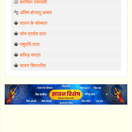
🐚
कामिका एकादशी
🐅
अंतिम बोनालु उत्सव
🔱
सावन के सोमवार
🔱
सोम प्रदोष व्रत
🔱
पशुपति व्रत
🔱
काँवड़ यात्रा
🔱
सावन शिवरात्रि