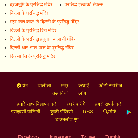
ब्रजभूमि के प्रसिद्ध मंदिर
प्रसिद्ध इस्ककों टेंपल्स
बिरला के प्रसिद्ध मंदिर
महाभारत काल से दिल्ली के प्रसिद्ध मंदिर
दिल्ली के प्रसिद्ध शिव मंदिर
दिल्ली के प्रसिद्ध हनुमान बालाजी मंदिर
दिल्ली और आस-पास के प्रसिद्ध मंदिर
सिरसागंज के प्रसिद्ध मंदिर
🏠होम
चालीसा
मंत्र
कथाएँ
फोटो स्टोरीज
कहानियाँ
ब्लॉग
हमारे साथ विज्ञापन करें
हमारे बारें में
हमसे संपर्क करें
प्राइवसी पॉलिसी
कुकी पॉलिसी
RSS
🔍खोजें
डाउनलोड ऐप
Facebook
Instagram
Twitter
Tumblr