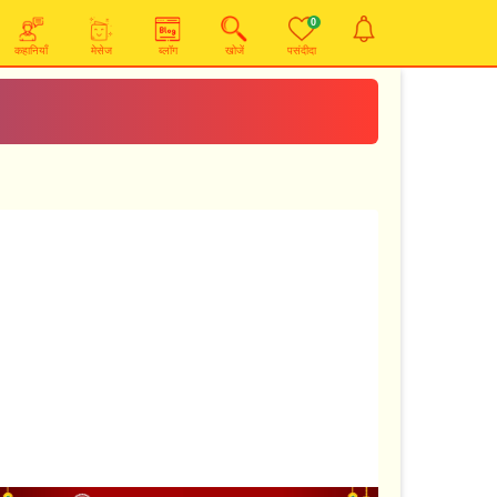
0
कहानियाँ
मेसेज
ब्लॉग
खोजें
पसंदीदा