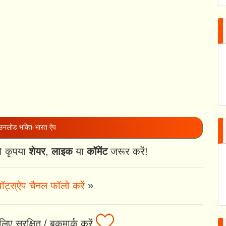
नलोड भक्ति-भारत ऐप
ो कृपया
शेयर
,
लाइक
या
कॉमेंट
जरूर करें!
ॉट्स्ऐप चैनल फॉलो करें
»
िए सुरक्षित / बुकमार्क करें