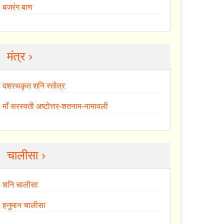
बजरंग बाण
मंत्र ›
दशरथकृत शनि स्तोत्र
माँ सरस्वती अष्टोत्तर-शतनाम-नामावली
चालीसा ›
शनि चालीसा
हनुमान चालीसा