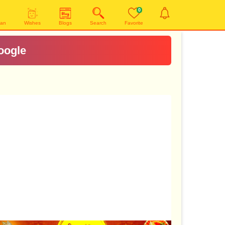
0
yan
Wishes
Blogs
Search
Favorite