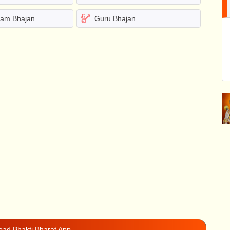
yam Bhajan
Guru Bhajan
ad Bhakti Bharat App