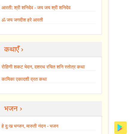
आरती: श्री शनिदेव - जय जय श्री शनिदेव
ॐ जय जगदीश हरे आरती
कथाएँ ›
रोहिणी शकट भेदन, दशरथ रचित शनि स्तोत्र कथा
कामिका एकादशी व्रत कथा
भजन ›
हे दुःख भन्जन, मारुती नंदन - भजन