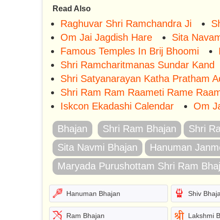
Read Also
Raghuvar Shri Ramchandra Ji
S
Om Jai Jagdish Hare
Sita Navam
Famous Temples In Brij Bhoomi
Shri Ramcharitmanas Sundar Kand
Shri Satyanarayan Katha Pratham 
Shri Ram Ram Raameti Rame Raa
Iskcon Ekadashi Calendar
Om Ja
Bhajan
Shri Ram Bhajan
Shri R
Sita Navmi Bhajan
Hanuman Janmo
Maryada Purushottam Shri Ram Bha
Hanuman Bhajan
Shiv Bhaj
Ram Bhajan
Lakshmi 