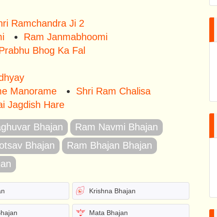
hri Ramchandra Ji 2
i
Ram Janmabhoomi
Prabhu Bhog Ka Fal
Adhyay
me Manorame
Shri Ram Chalisa
i Jagdish Hare
aghuvar Bhajan
Ram Navmi Bhajan
tsav Bhajan
Ram Bhajan Bhajan
jan
an
Krishna Bhajan
Bhajan
Mata Bhajan