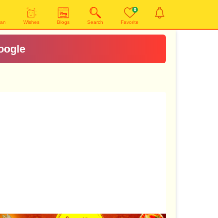
0
yan
Wishes
Blogs
Search
Favorite
oogle