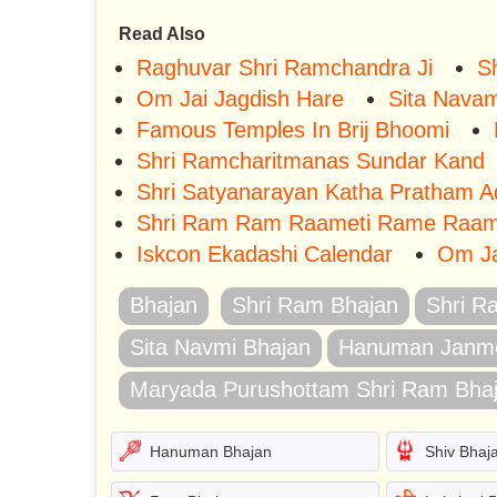
Read Also
Raghuvar Shri Ramchandra Ji
S
Om Jai Jagdish Hare
Sita Navam
Famous Temples In Brij Bhoomi
Shri Ramcharitmanas Sundar Kand
Shri Satyanarayan Katha Pratham 
Shri Ram Ram Raameti Rame Raa
Iskcon Ekadashi Calendar
Om Ja
Bhajan
Shri Ram Bhajan
Shri R
Sita Navmi Bhajan
Hanuman Janmo
Maryada Purushottam Shri Ram Bha
Hanuman Bhajan
Shiv Bhaj