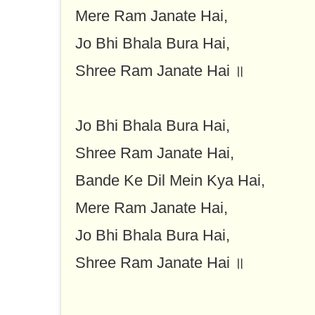
Mere Ram Janate Hai,
Jo Bhi Bhala Bura Hai,
Shree Ram Janate Hai ॥
Jo Bhi Bhala Bura Hai,
Shree Ram Janate Hai,
Bande Ke Dil Mein Kya Hai,
Mere Ram Janate Hai,
Jo Bhi Bhala Bura Hai,
Shree Ram Janate Hai ॥