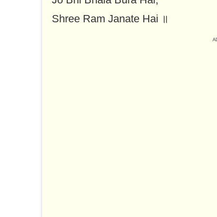
Shree Ram Janate Hai ॥