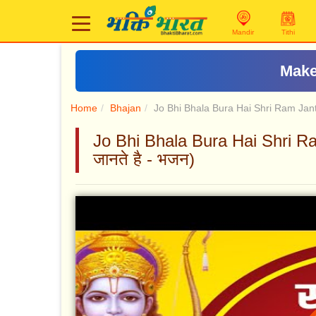
Mandir
Tithi
Make
Home
Bhajan
Jo Bhi Bhala Bura Hai Shri Ram Jan
Jo Bhi Bhala Bura Hai Shri Ram 
जानते है - भजन)