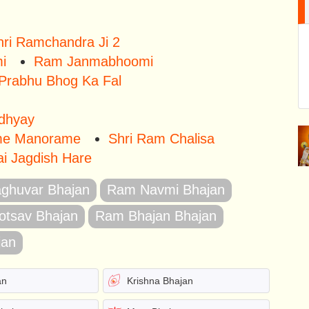
hri Ramchandra Ji 2
i
Ram Janmabhoomi
Prabhu Bhog Ka Fal
Adhyay
me Manorame
Shri Ram Chalisa
i Jagdish Hare
aghuvar Bhajan
Ram Navmi Bhajan
tsav Bhajan
Ram Bhajan Bhajan
jan
an
Krishna Bhajan