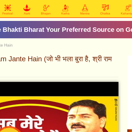
Festival
Aarti
Bhajan
Katha
Mantra
Chalisa
Kahani
 Bhakti Bharat Your Preferred Source on G
te Hain
Jante Hain (जो भी भला बुरा है, श्री राम