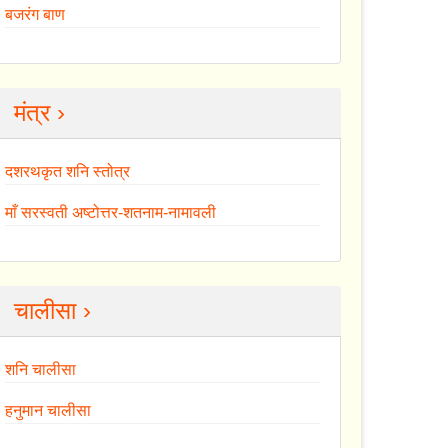
बजरंग बाण
मंत्र ›
दशरथकृत शनि स्तोत्र
माँ सरस्वती अष्टोत्तर-शतनाम-नामावली
चालीसा ›
शनि चालीसा
हनुमान चालीसा