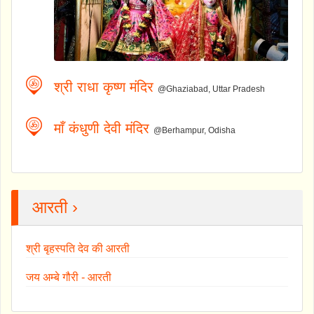
श्री राधा कृष्ण मंदिर
@Ghaziabad, Uttar Pradesh
माँ कंधुणी देवी मंदिर
@Berhampur, Odisha
आरती ›
श्री बृहस्पति देव की आरती
जय अम्बे गौरी - आरती