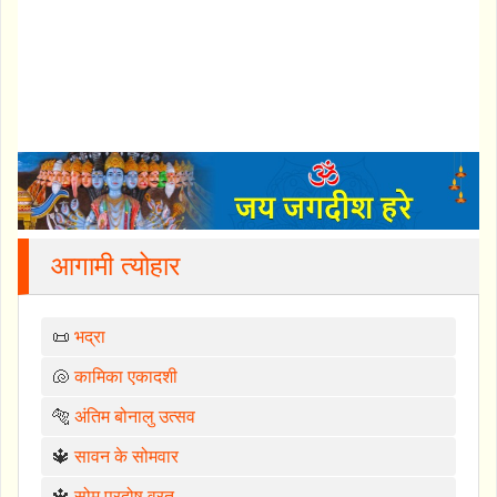
आगामी त्योहार
📜
भद्रा
🐚
कामिका एकादशी
🐅
अंतिम बोनालु उत्सव
🔱
सावन के सोमवार
🔱
सोम प्रदोष व्रत