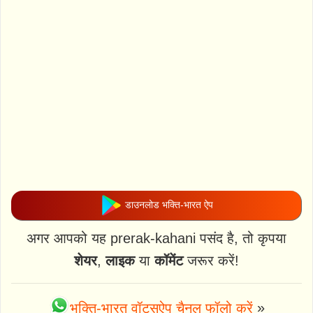
डाउनलोड भक्ति-भारत ऐप
अगर आपको यह prerak-kahani पसंद है, तो कृपया
शेयर
,
लाइक
या
कॉमेंट
जरूर करें!
भक्ति-भारत वॉट्स्ऐप चैनल फॉलो करें
»