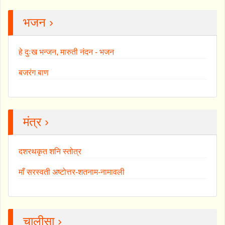
भजन ›
हे दुःख भन्जन, मारुती नंदन - भजन
बजरंग बाण
मंत्र ›
दशरथकृत शनि स्तोत्र
माँ सरस्वती अष्टोत्तर-शतनाम-नामावली
चालीसा ›