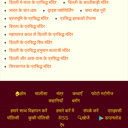
दिल्ली मे माता के प्रसिद्ध मंदिर
दिल्ली के कालीबाड़ी मंदिर
भारत के चार धाम
द्वादश ज्योतिर्लिंग
सप्त मोक्ष पुरी
ब्रजभूमि के प्रसिद्ध मंदिर
प्रसिद्ध इस्ककों टेंपल्स
बिरला के प्रसिद्ध मंदिर
महाभारत काल से दिल्ली के प्रसिद्ध मंदिर
दिल्ली के प्रसिद्ध शिव मंदिर
दिल्ली के प्रसिद्ध हनुमान बालाजी मंदिर
दिल्ली और आस-पास के प्रसिद्ध मंदिर
सिरसागंज के प्रसिद्ध मंदिर
🏠होम
चालीसा
मंत्र
कथाएँ
फोटो स्टोरीज
कहानियाँ
ब्लॉग
हमारे साथ विज्ञापन करें
हमारे बारें में
संपर्क करें
प्राइवसी
पॉलिसी
कुकी पॉलिसी
RSS
🔍खोजें
डाउनलोड
ऐप