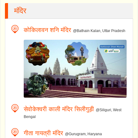
मंदिर
कोकिलावन शनि मंदिर
@Bathain Kalan, Uttar Pradesh
सेवोकेश्वरी काली मंदिर सिलीगुड़ी
@Siliguri, West
Bengal
गीता गायत्री मंदिर
@Gurugram, Haryana