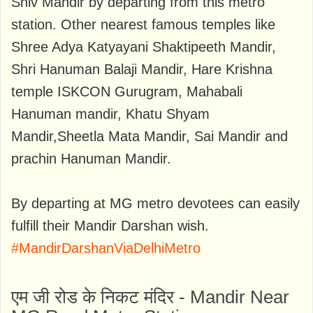
Shiv Mandir by departing from this metro
station. Other nearest famous temples like
Shree Adya Katyayani Shaktipeeth Mandir,
Shri Hanuman Balaji Mandir, Hare Krishna
temple ISKCON Gurugram, Mahabali
Hanuman mandir, Khatu Shyam
Mandir,Sheetla Mata Mandir, Sai Mandir and
prachin Hanuman Mandir.
By departing at MG metro devotees can easily
fulfill their Mandir Darshan wish.
#MandirDarshanViaDelhiMetro
एम जी रोड के निकट मंदिर - Mandir Near