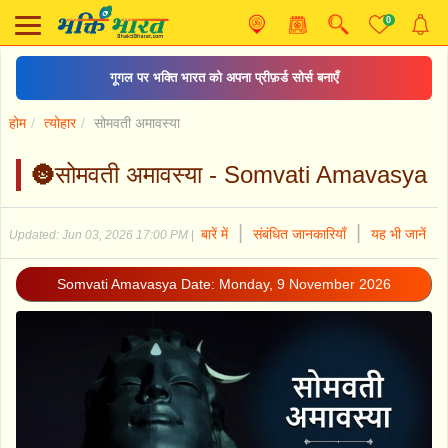
0
गूगल पर भक्ति भारत को अपना प्रीफ़र्ड सोर्स बनाएँ
होम
त्योहार
सोमवती अमावस्या
🌚सोमवती अमावस्या - Somvati Amavasya
|
|
बारें में
संबंधित जानकारियाँ
यह भी जानें
Updated: Jun 03, 2026 17:00 PM
|
Somvati Amavasya Date: Monday, 9 November 2026