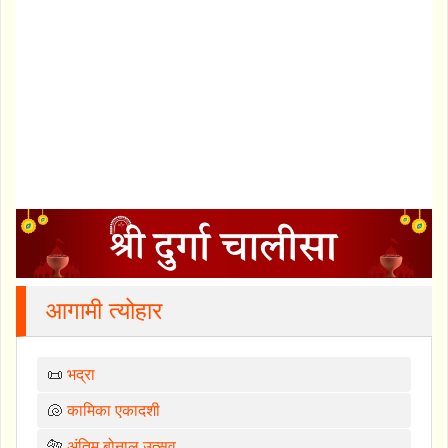
आगामी त्योहार
📜
भद्रा
🐚
कामिका एकादशी
🐅
अंतिम बोनालु उत्सव