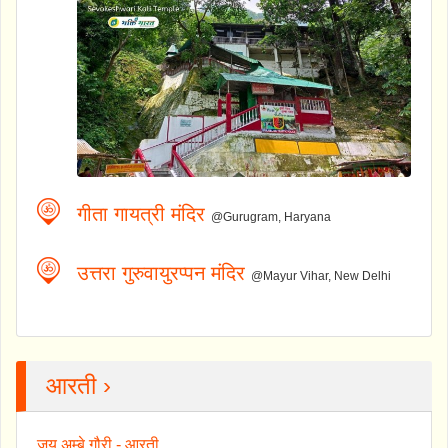
गीता गायत्री मंदिर
@Gurugram, Haryana
उत्तरा गुरुवायुरप्पन मंदिर
@Mayur Vihar, New Delhi
आरती ›
जय अम्बे गौरी - आरती