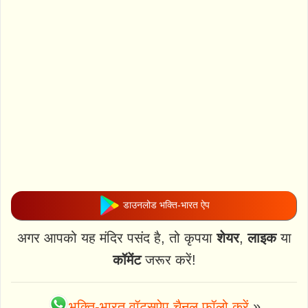
डाउनलोड भक्ति-भारत ऐप
अगर आपको यह मंदिर पसंद है, तो कृपया
शेयर
,
लाइक
या
कॉमेंट
जरूर करें!
भक्ति-भारत वॉट्स्ऐप चैनल फॉलो करें
»