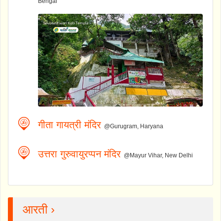
Bengal
गीता गायत्री मंदिर
@Gurugram, Haryana
उत्तरा गुरुवायुरप्पन मंदिर
@Mayur Vihar, New Delhi
आरती ›