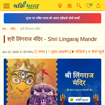
0
भजन: तुने मुझे बुलाया शेरा वालिये
होम
मंदिर
श्री लिंगराज मंदिर
श्री लिंगराज मंदिर - Shri Lingaraj Mandir
🕖 समय
|
♡ मुख्य आकर्षण
|
▶ वीडियो
|
✈ कैसे पहुचें
Jun 22, 2026 17:35 PM
|