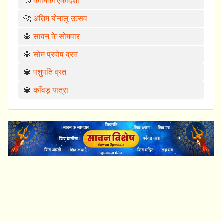
🐚
कामिका एकादशी
🐅
अंतिम बोनालु उत्सव
🔱
सावन के सोमवार
🔱
सोम प्रदोष व्रत
🔱
पशुपति व्रत
🔱
काँवड़ यात्रा