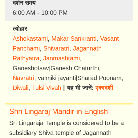
दर्शन समय
6:00 AM - 10:00 PM
त्योहार
Ashokastami
,
Makar Sankranti
,
Vasant
Panchami
,
Shivaratri
,
Jagannath
Rathyatra
,
Janmashtami
,
Ganeshotsav|Ganesh Chaturthi
,
Navratri
,
valmiki jayanti|Sharad Poonam
,
Diwali
,
Tulsi Vivah
| यह भी जानें:
एकादशी
Shri Lingaraj Mandir in English
Sri Lingaraja Temple is considered to be a
subsidiary Shiva temple of Jagannath