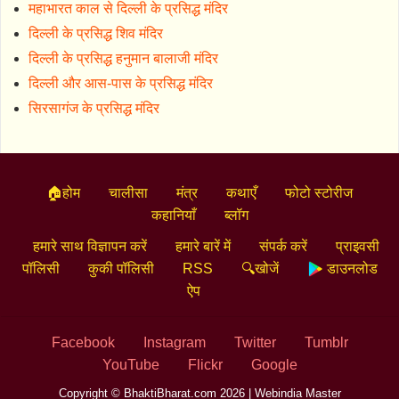
महाभारत काल से दिल्ली के प्रसिद्ध मंदिर
दिल्ली के प्रसिद्ध शिव मंदिर
दिल्ली के प्रसिद्ध हनुमान बालाजी मंदिर
दिल्ली और आस-पास के प्रसिद्ध मंदिर
सिरसागंज के प्रसिद्ध मंदिर
🏠होम
चालीसा
मंत्र
कथाएँ
फोटो स्टोरीज
कहानियाँ
ब्लॉग
हमारे साथ विज्ञापन करें
हमारे बारें में
संपर्क करें
प्राइवसी
पॉलिसी
कुकी पॉलिसी
RSS
🔍खोजें
डाउनलोड
ऐप
Facebook
Instagram
Twitter
Tumblr
YouTube
Flickr
Google
Copyright © BhaktiBharat.com 2026 |
Webindia Master