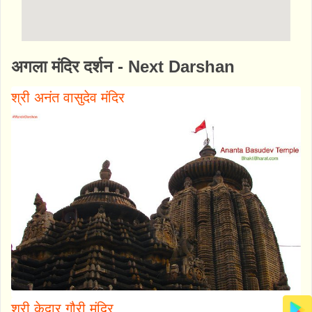
http://www.bhaktibharat.com/mandir/lingara
अगला मंदिर दर्शन - Next Darshan
j-temple
श्री अनंत वासुदेव मंदिर
श्री केदार गौरी मंदिर