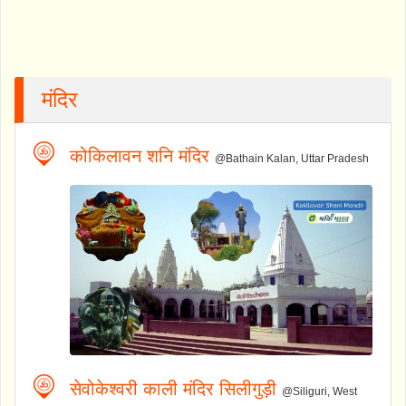
मंदिर
कोकिलावन शनि मंदिर
@Bathain Kalan, Uttar Pradesh
सेवोकेश्वरी काली मंदिर सिलीगुड़ी
@Siliguri, West