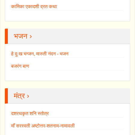
कामिका एकादशी व्रत कथा
भजन ›
हे दुःख भन्जन, मारुती नंदन - भजन
बजरंग बाण
मंत्र ›
दशरथकृत शनि स्तोत्र
माँ सरस्वती अष्टोत्तर-शतनाम-नामावली