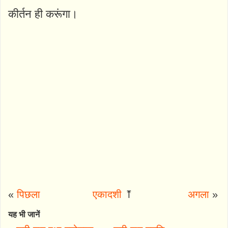
कीर्तन ही करूंगा।
«
पिछला
एकादशी
⤒
अगला
»
यह भी जानें