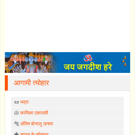
आगामी त्योहार
📜
भद्रा
🐚
कामिका एकादशी
🐅
अंतिम बोनालु उत्सव
🔱
सावन के सोमवार