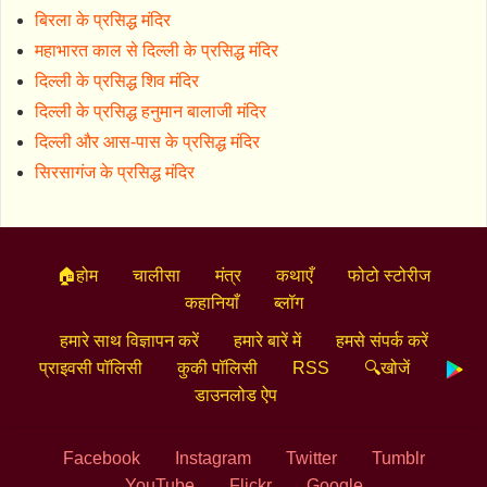
बिरला के प्रसिद्ध मंदिर
महाभारत काल से दिल्ली के प्रसिद्ध मंदिर
दिल्ली के प्रसिद्ध शिव मंदिर
दिल्ली के प्रसिद्ध हनुमान बालाजी मंदिर
दिल्ली और आस-पास के प्रसिद्ध मंदिर
सिरसागंज के प्रसिद्ध मंदिर
🏠होम
चालीसा
मंत्र
कथाएँ
फोटो स्टोरीज
कहानियाँ
ब्लॉग
हमारे साथ विज्ञापन करें
हमारे बारें में
हमसे संपर्क करें
प्राइवसी पॉलिसी
कुकी पॉलिसी
RSS
🔍खोजें
डाउनलोड ऐप
Facebook
Instagram
Twitter
Tumblr
YouTube
Flickr
Google