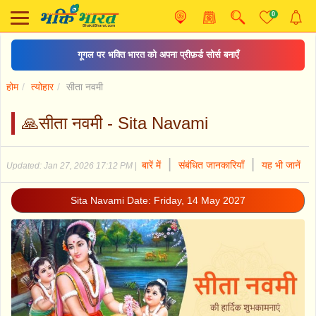
0
गूगल पर भक्ति भारत को अपना प्रीफ़र्ड सोर्स बनाएँ
होम
त्योहार
सीता नवमी
🙏सीता नवमी - Sita Navami
|
|
बारें में
संबंधित जानकारियाँ
यह भी जानें
Updated: Jan 27, 2026 17:12 PM
|
Sita Navami Date: Friday, 14 May 2027