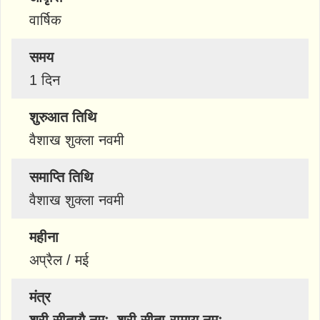
वार्षिक
समय
1 दिन
शुरुआत तिथि
वैशाख शुक्ला नवमी
समाप्ति तिथि
वैशाख शुक्ला नवमी
महीना
अप्रैल / मई
मंत्र
श्री सीतायै नमः, श्री सीता-रामाय नमः