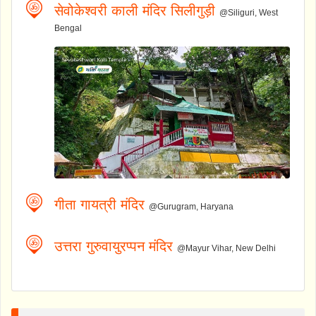
सेवोकेश्वरी काली मंदिर सिलीगुड़ी
@Siliguri, West
Bengal
गीता गायत्री मंदिर
@Gurugram, Haryana
उत्तरा गुरुवायुरप्पन मंदिर
@Mayur Vihar, New Delhi