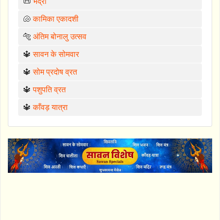
📜
भद्रा
🐚
कामिका एकादशी
🐅
अंतिम बोनालु उत्सव
🔱
सावन के सोमवार
🔱
सोम प्रदोष व्रत
🔱
पशुपति व्रत
🔱
काँवड़ यात्रा