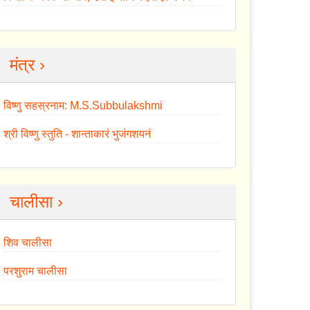
मंत्र ›
विष्णु सहस्रनाम: M.S.Subbulakshmi
श्री विष्णु स्तुति - शान्ताकारं भुजंगशयनं
चालीसा ›
शिव चालीसा
परशुराम चालीसा