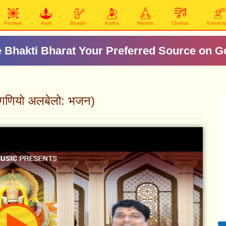
Festival
Aarti
Bhajan
Katha
Mantra
Chalisa
Kahani
 Bhakti Bharat Your Preferred Source on G
गणियो अलबेलो: भजन)