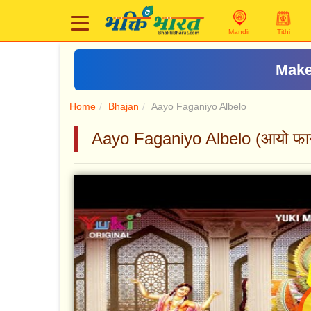
Mandir
Tithi
Make
Home
Bhajan
Aayo Faganiyo Albelo
Aayo Faganiyo Albelo (आयो फा