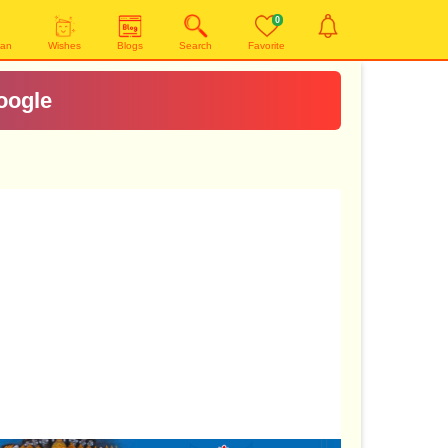
0
yan
Wishes
Blogs
Search
Favorite
oogle