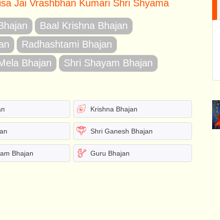
isa Jai Vrashbhan Kumari Shri Shyama
 Bhajan
Baal Krishna Bhajan
an
Radhashtami Bhajan
Mela Bhajan
Shri Shayam Bhajan
an
Krishna Bhajan
jan
Shri Ganesh Bhajan
yam Bhajan
Guru Bhajan