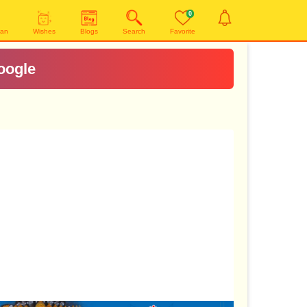
0
yan
Wishes
Blogs
Search
Favorite
oogle