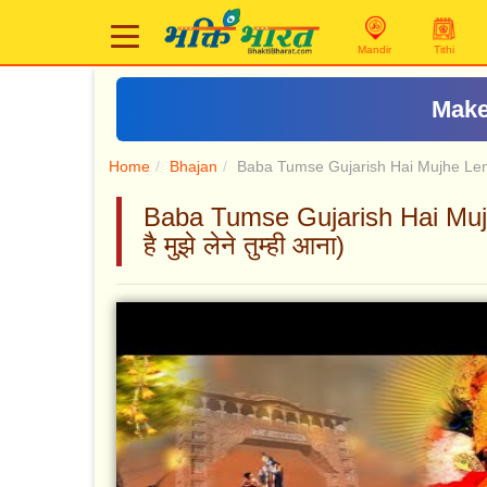
Mandir
Tithi
Make
Home
Bhajan
Baba Tumse Gujarish Hai Mujhe Le
Baba Tumse Gujarish Hai Mujhe
है मुझे लेने तुम्ही आना)