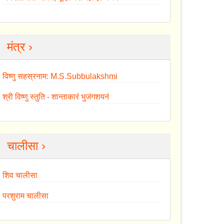
मंत्र ›
विष्णु सहस्रनाम: M.S.Subbulakshmi
श्री विष्णु स्तुति - शान्ताकारं भुजंगशयनं
चालीसा ›
शिव चालीसा
परशुराम चालीसा