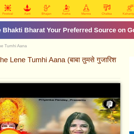
Festival
Aarti
Bhajan
Katha
Mantra
Chalisa
Kahani
 Bhakti Bharat Your Preferred Source on G
ne Tumhi Aana
 Lene Tumhi Aana (बाबा तुमसे गुजारिश