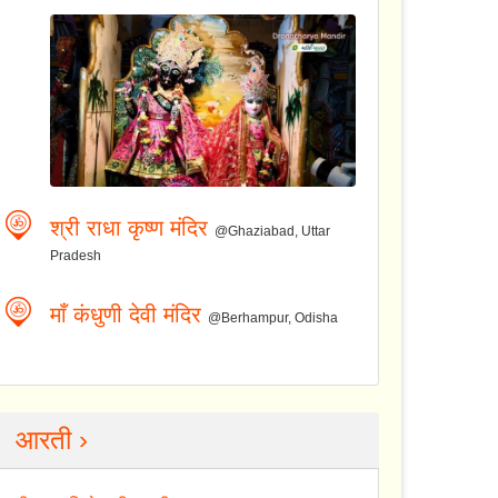
श्री राधा कृष्ण मंदिर
@Ghaziabad, Uttar
Pradesh
माँ कंधुणी देवी मंदिर
@Berhampur, Odisha
आरती ›