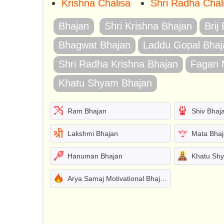
Krishna Chalisa
Shri Radha Chal
Bhajan
Shri Krishna Bhajan
Brij
Bhagwat Bhajan
Laddu Gopal Bhaj
Shri Radha Krishna Bhajan
Fagan 
Khatu Shyam Bhajan
Ram Bhajan
Shiv Bhaj
Lakshmi Bhajan
Mata Bha
Hanuman Bhajan
Khatu Sh
Arya Samaj Motivational Bhajans