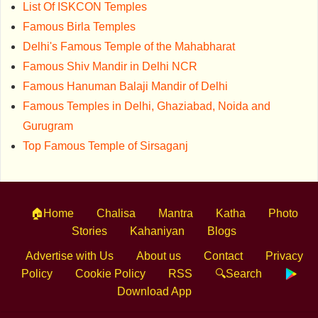
List Of ISKCON Temples
Famous Birla Temples
Delhi's Famous Temple of the Mahabharat
Famous Shiv Mandir in Delhi NCR
Famous Hanuman Balaji Mandir of Delhi
Famous Temples in Delhi, Ghaziabad, Noida and
Gurugram
Top Famous Temple of Sirsaganj
🏠Home
Chalisa
Mantra
Katha
Photo
Stories
Kahaniyan
Blogs
Advertise with Us
About us
Contact
Privacy
Policy
Cookie Policy
RSS
🔍Search
Download App