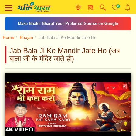
0
Make Bhakti Bharat Your Preferred Source on Google
Home
Bhajan
Jab Bala Ji Ke Mandir Jate Ho
Jab Bala Ji Ke Mandir Jate Ho (जब
बाला जी के मंदिर जाते हो)