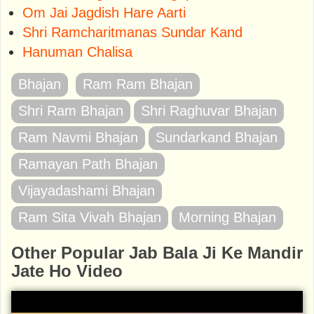
Om Jai Jagdish Hare Aarti
Shri Ramcharitmanas Sundar Kand
Hanuman Chalisa
Bhajan
Ram Ram Bhajan
Shri Ram Bhajan
Shri Raghuvar Bhajan
Ram Navmi Bhajan
Sundarkand Bhajan
Ramayan Path Bhajan
Vijayadashami Bhajan
Ram Sita Vivah Bhajan
Morning Bhajan
Other Popular Jab Bala Ji Ke Mandir
Jate Ho Video