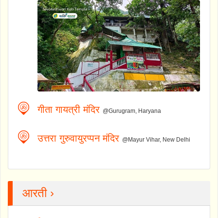
गीता गायत्री मंदिर
@Gurugram, Haryana
उत्तरा गुरुवायुरप्पन मंदिर
@Mayur Vihar, New Delhi
आरती ›