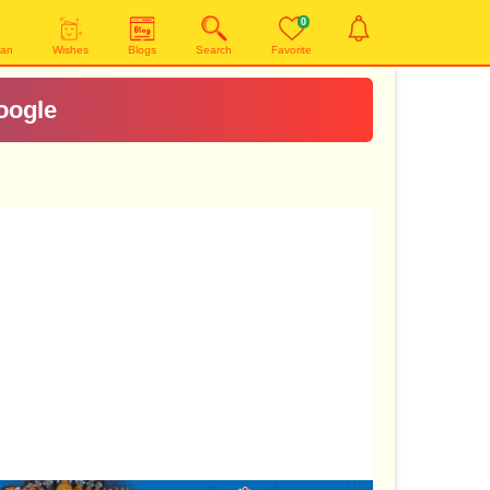
0
yan
Wishes
Blogs
Search
Favorite
oogle