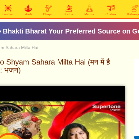
Festival
Aarti
Bhajan
Katha
Mantra
Chalisa
Kahani
 Bhakti Bharat Your Preferred Source on G
m Sahara Milta Hai
Shyam Sahara Milta Hai (मन में है
है: भजन)