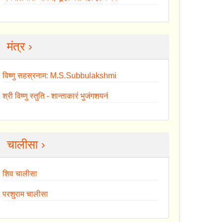
मंत्र ›
विष्णु सहस्रनाम: M.S.Subbulakshmi
श्री विष्णु स्तुति - शान्ताकारं भुजंगशयनं
चालीसा ›
शिव चालीसा
परशुराम चालीसा