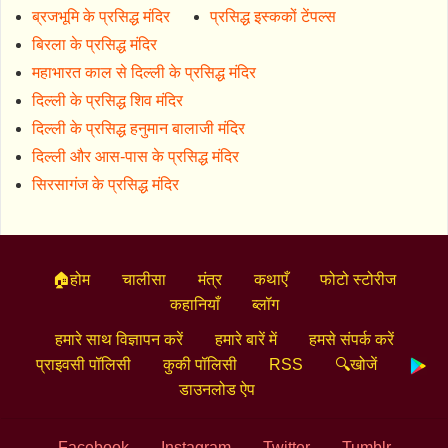
ब्रजभूमि के प्रसिद्ध मंदिर
प्रसिद्ध इस्ककों टेंपल्स
बिरला के प्रसिद्ध मंदिर
महाभारत काल से दिल्ली के प्रसिद्ध मंदिर
दिल्ली के प्रसिद्ध शिव मंदिर
दिल्ली के प्रसिद्ध हनुमान बालाजी मंदिर
दिल्ली और आस-पास के प्रसिद्ध मंदिर
सिरसागंज के प्रसिद्ध मंदिर
🏠होम
चालीसा
मंत्र
कथाएँ
फोटो स्टोरीज
कहानियाँ
ब्लॉग
हमारे साथ विज्ञापन करें
हमारे बारें में
हमसे संपर्क करें
प्राइवसी पॉलिसी
कुकी पॉलिसी
RSS
🔍खोजें
डाउनलोड ऐप
Facebook
Instagram
Twitter
Tumblr