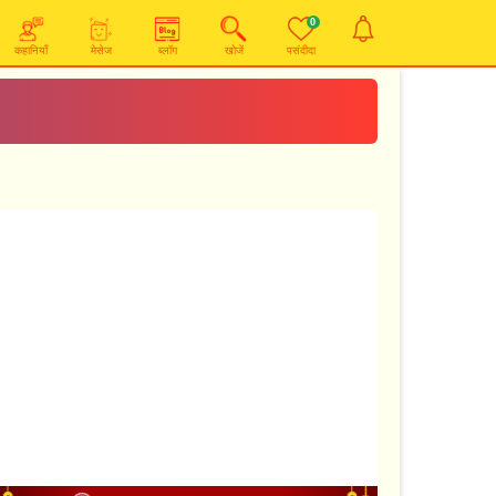
0
कहानियाँ
मेसेज
ब्लॉग
खोजें
पसंदीदा