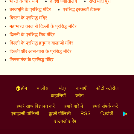
भारत के चार धाम
द्वादश ज्योतिर्लिंग
सप्त मोक्ष पुरी
ब्रजभूमि के प्रसिद्ध मंदिर
प्रसिद्ध इस्ककों टेंपल्स
बिरला के प्रसिद्ध मंदिर
महाभारत काल से दिल्ली के प्रसिद्ध मंदिर
दिल्ली के प्रसिद्ध शिव मंदिर
दिल्ली के प्रसिद्ध हनुमान बालाजी मंदिर
दिल्ली और आस-पास के प्रसिद्ध मंदिर
सिरसागंज के प्रसिद्ध मंदिर
🏠होम
चालीसा
मंत्र
कथाएँ
फोटो स्टोरीज
कहानियाँ
ब्लॉग
हमारे साथ विज्ञापन करें
हमारे बारें में
हमसे संपर्क करें
प्राइवसी पॉलिसी
कुकी पॉलिसी
RSS
🔍खोजें
डाउनलोड ऐप