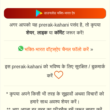
डाउनलोड भक्ति-भारत ऐप
अगर आपको यह prerak-kahani पसंद है, तो कृपया
शेयर
,
लाइक
या
कॉमेंट
जरूर करें!
भक्ति-भारत वॉट्स्ऐप चैनल फॉलो करें
»
इस prerak-kahani को भविष्य के लिए सुरक्षित / बुकमार्क
करें
* कृपया अपने किसी भी तरह के सुझावों अथवा विचारों को
हमारे साथ अवश्य शेयर करें।
** आप अपना हर तरह का फीडबैक हमें जरूर साझा करें,