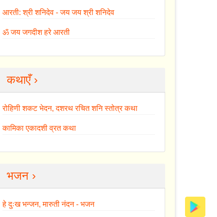
आरती: श्री शनिदेव - जय जय श्री शनिदेव
ॐ जय जगदीश हरे आरती
कथाएँ ›
रोहिणी शकट भेदन, दशरथ रचित शनि स्तोत्र कथा
कामिका एकादशी व्रत कथा
भजन ›
हे दुःख भन्जन, मारुती नंदन - भजन