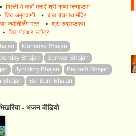
दिल्ली मे कहाँ मनाएँ श्री कृष्ण जन्माष्टमी
शिव अमृतवाणी
बाबा बैद्यनाथ मंदिर
दश ज्योतिर्लिंग मंत्र
श्री रुद्राष्टकम्
शिव पंचाक्षर स्तोत्र
hajan
Mahadev Bhajan
Monday Bhajan
Somvar Bhajan
jan
Jyotirling Bhajan
Baijnath Bhajan
a Bhajan
Bol Bum Bhajan
ी भिखरिया - भजन वीडियो