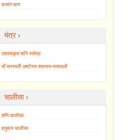
बजरंग बाण
मंत्र ›
दशरथकृत शनि स्तोत्र
माँ सरस्वती अष्टोत्तर-शतनाम-नामावली
चालीसा ›
शनि चालीसा
हनुमान चालीसा