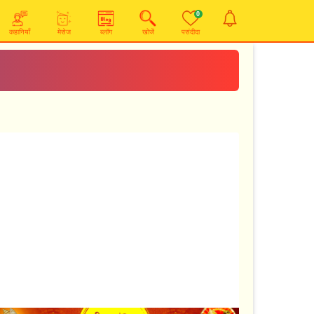
0
कहानियाँ
मेसेज
ब्लॉग
खोजें
पसंदीदा