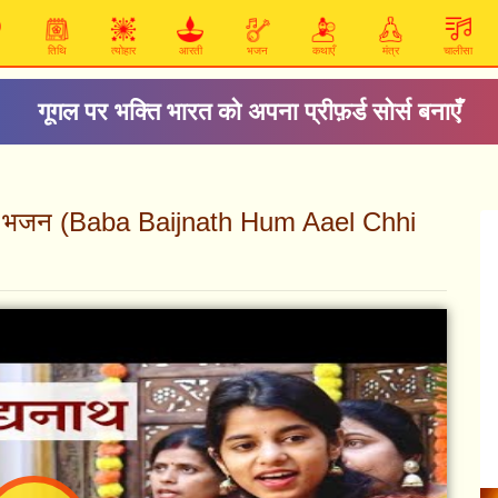
तिथि
त्योहार
आरती
भजन
कथाएँ
मंत्र
चालीसा
गूगल पर भक्ति भारत को अपना प्रीफ़र्ड सोर्स बनाएँ
ा - भजन (Baba Baijnath Hum Aael Chhi