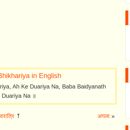
hikhariya in English
riya, Ah Ke Duariya Na, Baba Baidyanath
 Duariya Na ॥
वरात्रि
⤒
अगला
»