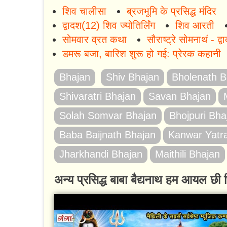
शिव चालीसा
ब्रजभूमि के प्रसिद्ध मंदिर
द्वादश(12) शिव ज्योतिर्लिंग
शिव आरती
सोमवार व्रत कथा
सौराष्ट्रे सोमनाथं - द्वा
डमरू बजा, बारिश शुरू हो गई: प्रेरक कहानी
Bhajan
Shiv Bhajan
Bholenath B
Shivaratri Bhajan
Savan Bhajan
Solah Somvar Bhajan
Bhojpuri Bha
Baba Baijnath Bhajan
Kanwar Yatr
Jharkhandi Bhajan
Maithili Bhajan
अन्य प्रसिद्ध बाबा बैद्यनाथ हम आयल छ