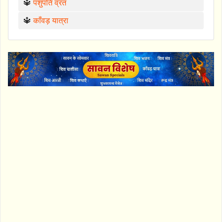
🔱
पशुपति व्रत
🔱
काँवड़ यात्रा