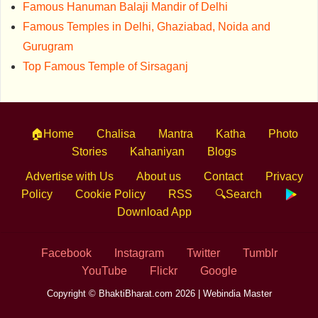
Famous Hanuman Balaji Mandir of Delhi
Famous Temples in Delhi, Ghaziabad, Noida and
Gurugram
Top Famous Temple of Sirsaganj
🏠Home
Chalisa
Mantra
Katha
Photo
Stories
Kahaniyan
Blogs
Advertise with Us
About us
Contact
Privacy
Policy
Cookie Policy
RSS
🔍Search
Download App
Facebook
Instagram
Twitter
Tumblr
YouTube
Flickr
Google
Copyright © BhaktiBharat.com 2026 |
Webindia Master