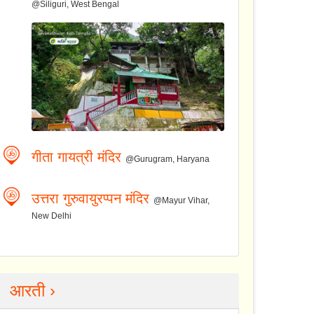
@Siliguri, West Bengal
गीता गायत्री मंदिर
@Gurugram, Haryana
उत्तरा गुरुवायुरप्पन मंदिर
@Mayur Vihar,
New Delhi
आरती ›