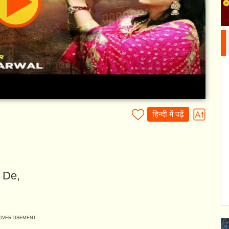
हिन्दी में पढ़ें
 De,