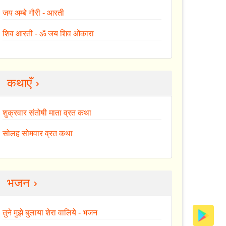
जय अम्बे गौरी - आरती
शिव आरती - ॐ जय शिव ओंकारा
कथाएँ ›
शुक्रवार संतोषी माता व्रत कथा
सोलह सोमवार व्रत कथा
भजन ›
तुने मुझे बुलाया शेरा वालिये - भजन