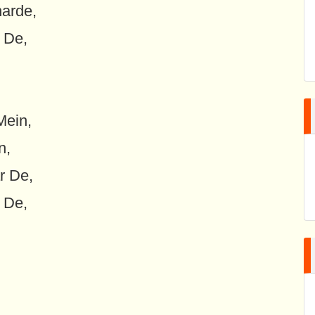
harde,
 De,
Mein,
n,
r De,
 De,