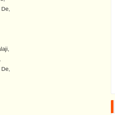
 De,
aji,
,
 De,