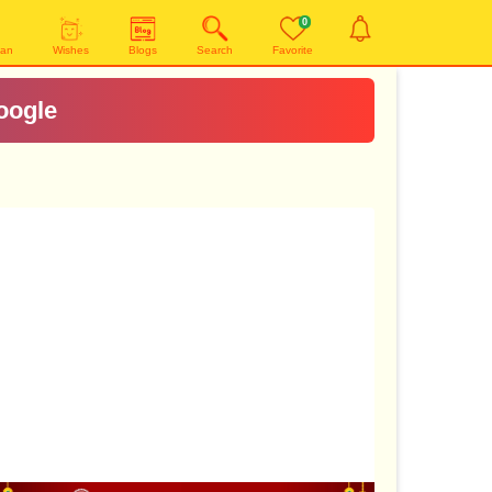
0
yan
Wishes
Blogs
Search
Favorite
oogle