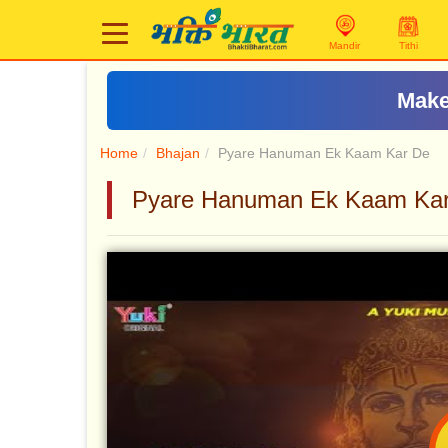
Mandir
Tithi
Make
Home
Bhajan
Pyare Hanuman Ek Kaam Kar De
Pyare Hanuman Ek Kaam Kar De 