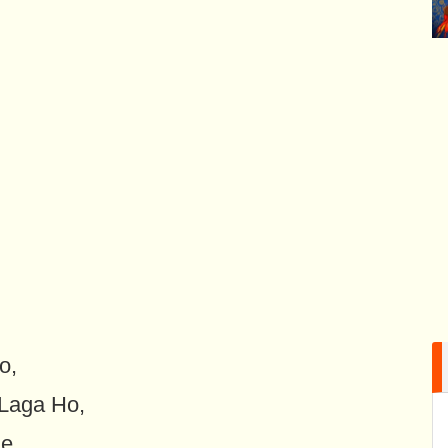
o,
Laga Ho,
e,