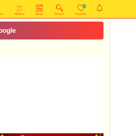
0
yan
Wishes
Blogs
Search
Favorite
oogle