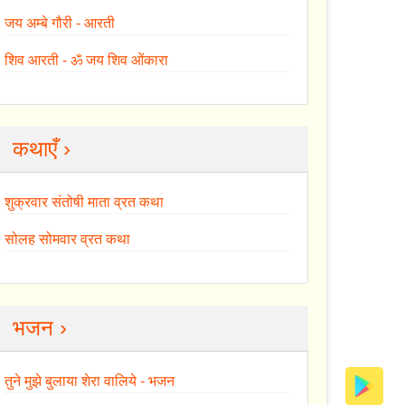
जय अम्बे गौरी - आरती
शिव आरती - ॐ जय शिव ओंकारा
कथाएँ ›
शुक्रवार संतोषी माता व्रत कथा
सोलह सोमवार व्रत कथा
भजन ›
तुने मुझे बुलाया शेरा वालिये - भजन