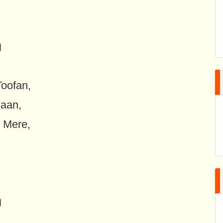
॥
oofan,
aan,
 Mere,
॥