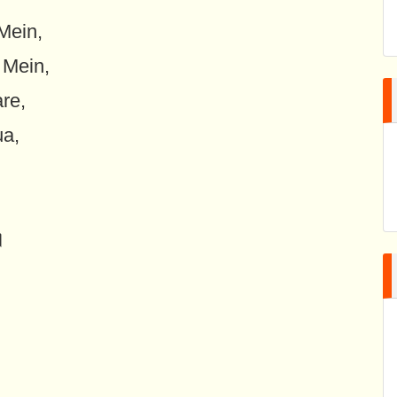
Mein,
 Mein,
re,
a,
॥