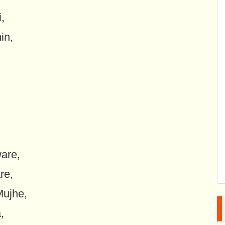
,
in,
,
are,
re,
Mujhe,
,