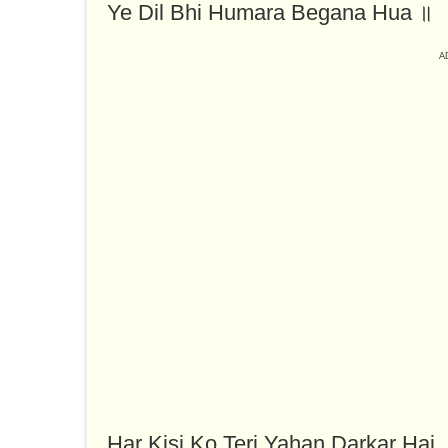
Ye Dil Bhi Humara Begana Hua ॥
Har Kisi Ko Teri Yahan Darkar Hai,