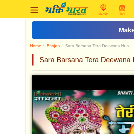
Mandir
Tithi
Make
Home
Bhajan
Sara Barsana Tera Deewana Hua
Sara Barsana Tera Deewana Hua