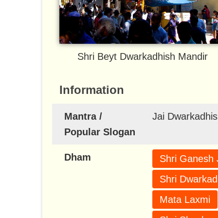
Shri Beyt Dwarkadhish Mandir
Information
Mantra /
Jai Dwarkadhi
Popular Slogan
Dham
Shri Ganesh 
Shri Dwarkad
Mata Laxmi