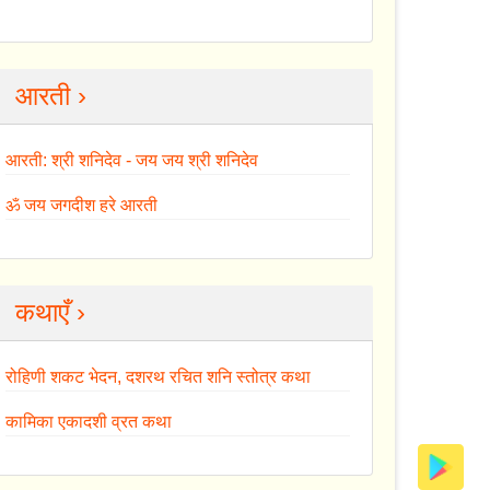
आरती ›
आरती: श्री शनिदेव - जय जय श्री शनिदेव
ॐ जय जगदीश हरे आरती
कथाएँ ›
रोहिणी शकट भेदन, दशरथ रचित शनि स्तोत्र कथा
कामिका एकादशी व्रत कथा