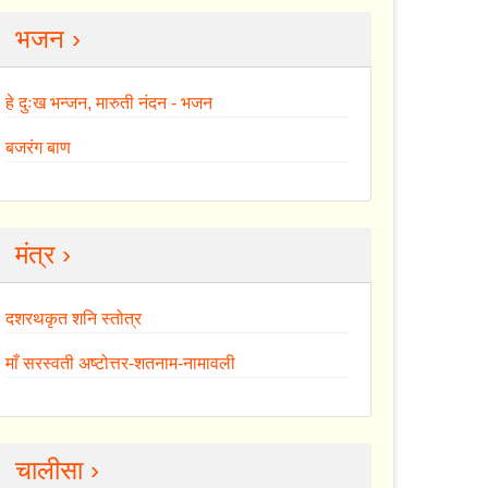
भजन ›
हे दुःख भन्जन, मारुती नंदन - भजन
बजरंग बाण
मंत्र ›
दशरथकृत शनि स्तोत्र
माँ सरस्वती अष्टोत्तर-शतनाम-नामावली
चालीसा ›