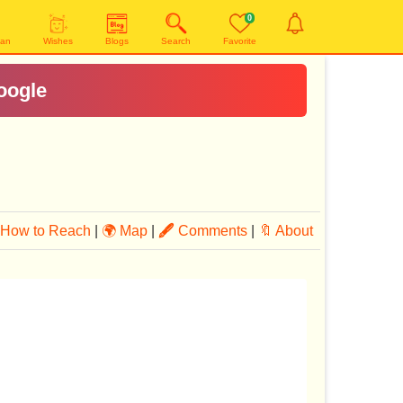
0
yan
Wishes
Blogs
Search
Favorite
oogle
How to Reach
|
🌍 Map
|
🖋
Comments
|
🔖 About