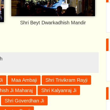
Shri Beyt Dwarkadhish Mandir
sh
Ji
Maa Ambaji
Shri Trivikram Rayji
hish Ji Maharaj
Shri Kalyanraj Ji
Shri Goverdhan Ji