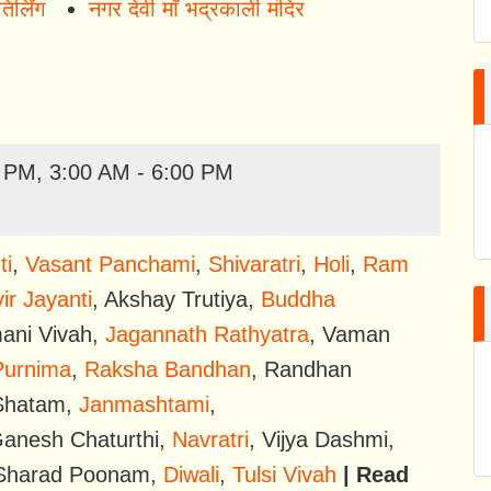
र्लिंग
नगर देवी माँ भद्रकाली मंदिर
0 PM, 3:00 AM - 6:00 PM
ti
,
Vasant Panchami
,
Shivaratri
,
Holi
,
Ram
r Jayanti
,
Akshay Trutiya
,
Buddha
ani Vivah
,
Jagannath Rathyatra
,
Vaman
Purnima
,
Raksha Bandhan
,
Randhan
 Shatam
,
Janmashtami
,
anesh Chaturthi
,
Navratri
,
Vijya Dashmi
,
i|Sharad Poonam
,
Diwali
,
Tulsi Vivah
| Read