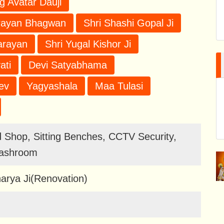
g Avatar Dauji
arayan Bhagwan
Shri Shashi Gopal Ji
arayan
Shri Yugal Kishor Ji
ati
Devi Satyabhama
ev
Yagyashala
Maa Tulasi
 Shop, Sitting Benches, CCTV Security,
Washroom
harya Ji(Renovation)