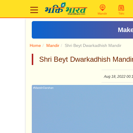
Mandir
Tithi
Make
Home
Mandir
Shri Beyt Dwarkadhish Mandir
Shri Beyt Dwarkadhish Mandir - श
Aug 18, 2022 00: