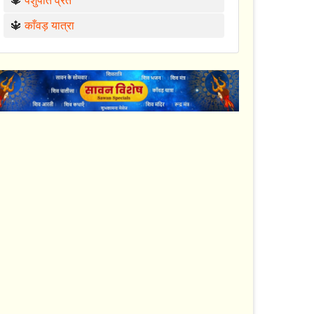
🔱
पशुपति व्रत
🔱
काँवड़ यात्रा