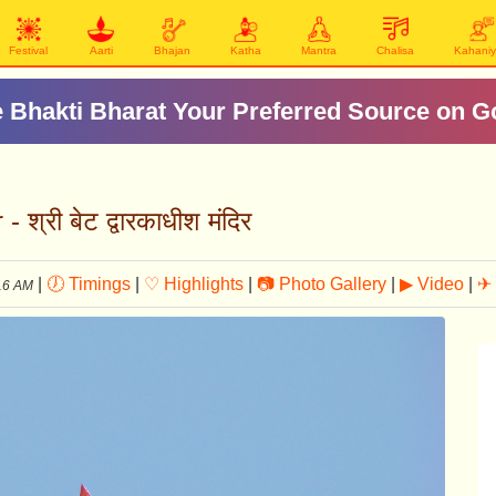
Festival
Aarti
Bhajan
Katha
Mantra
Chalisa
Kahani
 Bhakti Bharat Your Preferred Source on G
्री बेट द्वारकाधीश मंदिर
|
🕖 Timings
|
♡ Highlights
|
📷 Photo Gallery
|
▶ Video
|
✈ 
16 AM