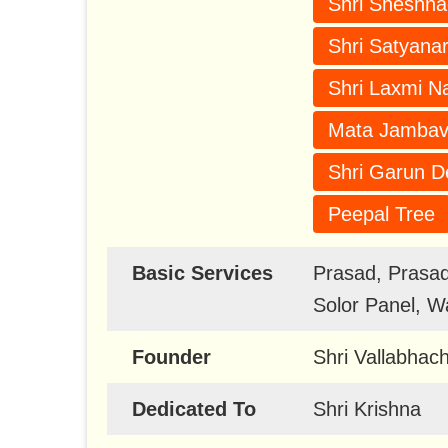
Shri Sheshna
Shri Satyan
Shri Laxmi N
Mata Jambav
Shri Garun D
Peepal Tree
Basic Services
Prasad, Prasad
Solor Panel, 
Founder
Shri Vallabhac
Dedicated To
Shri Krishna