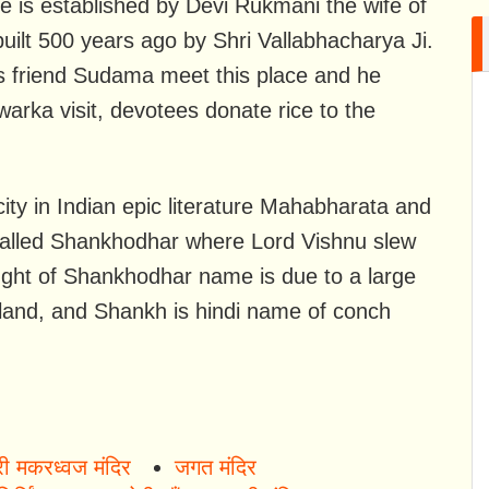
ple is established by Devi Rukmani the wife of
built 500 years ago by Shri Vallabhacharya Ji.
His friend Sudama meet this place and he
warka visit, devotees donate rice to the
ity in Indian epic literature Mahabharata and
called Shankhodhar where Lord Vishnu slew
ht of Shankhodhar name is due to a large
sland, and Shankh is hindi name of conch
री मकरध्वज मंदिर
जगत मंदिर