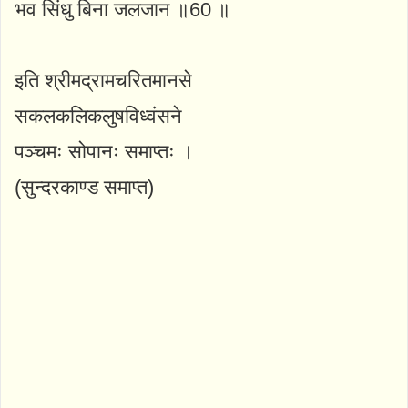
भव सिंधु बिना जलजान ॥60 ॥
इति श्रीमद्रामचरितमानसे
सकलकलिकलुषविध्वंसने
पञ्चमः सोपानः समाप्तः ।
(सुन्दरकाण्ड समाप्त)