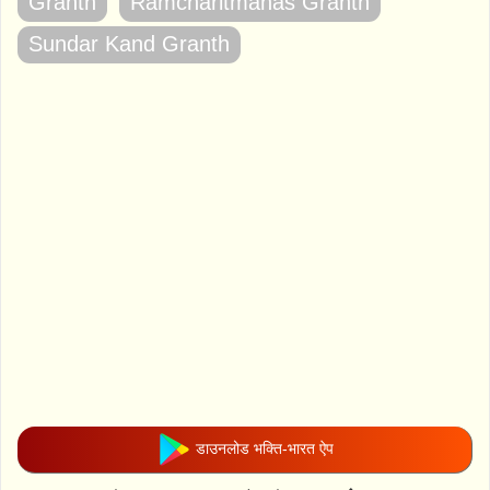
Granth
Ramcharitmanas Granth
Sundar Kand Granth
डाउनलोड भक्ति-भारत ऐप