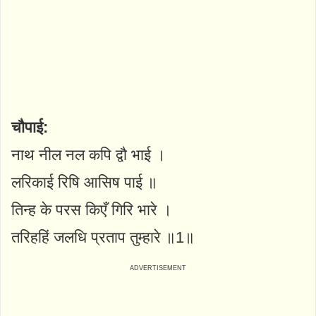
चौपाई:
नाथ नील नल कपि द्वौ भाई ।
लरिकाई रिषि आसिष पाई ॥
तिन्ह के परस किएँ गिरि भारे ।
तरिहहिं जलधि प्रताप तुम्हारे ॥1॥