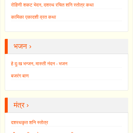
रोहिणी शकट भेदन, दशरथ रचित शनि स्तोत्र कथा
कामिका एकादशी व्रत कथा
भजन ›
हे दुःख भन्जन, मारुती नंदन - भजन
बजरंग बाण
मंत्र ›
दशरथकृत शनि स्तोत्र