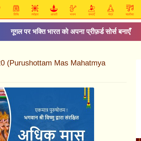
तिथि
त्योहार
आरती
भजन
कथाएँ
मंत्र
चालीसा
गूगल पर भक्ति भारत को अपना प्रीफ़र्ड सोर्स बनाएँ
ध्याय 20 (Purushottam Mas Mahatmya