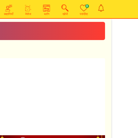
0
कहानियाँ
मेसेज
ब्लॉग
खोजें
पसंदीदा