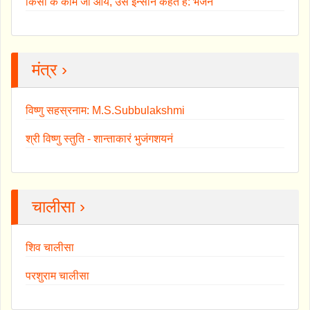
किसी के काम जो आये, उसे इन्सान कहते हैं: भजन
मंत्र ›
विष्णु सहस्रनाम: M.S.Subbulakshmi
श्री विष्णु स्तुति - शान्ताकारं भुजंगशयनं
चालीसा ›
शिव चालीसा
परशुराम चालीसा