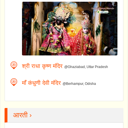
श्री राधा कृष्ण मंदिर
@Ghaziabad, Uttar Pradesh
माँ कंधुणी देवी मंदिर
@Berhampur, Odisha
आरती ›