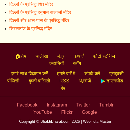
दिल्ली के प्रसिद्ध शिव मंदिर
दिल्ली के प्रसिद्ध हनुमान बालाजी मंदिर
दिल्ली और आस-पास के प्रसिद्ध मंदिर
सिरसागंज के प्रसिद्ध मंदिर
🏠होम
चालीसा
मंत्र
कथाएँ
फोटो स्टोरीज
कहानियाँ
ब्लॉग
हमारे साथ विज्ञापन करें
हमारे बारें में
संपर्क करें
प्राइवसी
पॉलिसी
कुकी पॉलिसी
RSS
🔍खोजें
डाउनलोड
ऐप
Facebook
Instagram
Twitter
Tumblr
YouTube
Flickr
Google
Copyright © BhaktiBharat.com 2026 |
Webindia Master