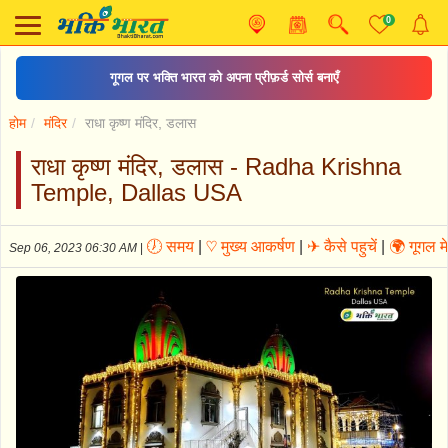
0
गूगल पर भक्ति भारत को अपना प्रीफ़र्ड सोर्स बनाएँ
होम
मंदिर
राधा कृष्ण मंदिर, डलास
राधा कृष्ण मंदिर, डलास - Radha Krishna
Temple, Dallas USA
🕖 समय
|
♡ मुख्य आकर्षण
|
✈ कैसे पहुचें
|
🌍 गूगल म
Sep 06, 2023 06:30 AM
|