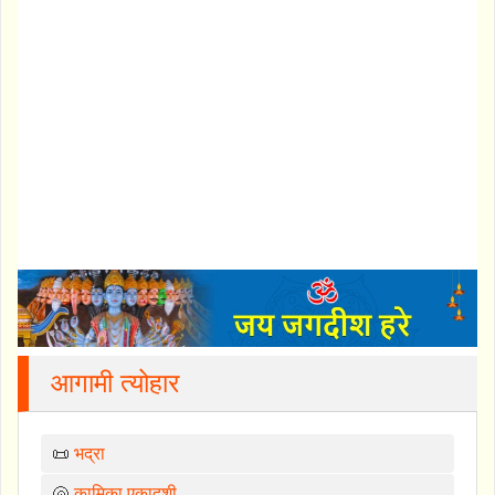
आगामी त्योहार
📜
भद्रा
🐚
कामिका एकादशी