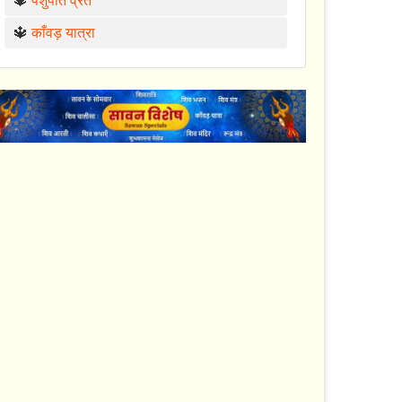
🔱
पशुपति व्रत
🔱
काँवड़ यात्रा