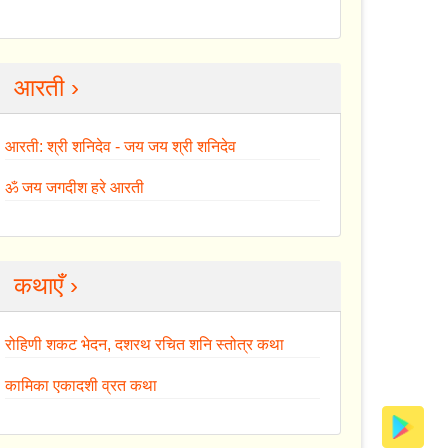
आरती ›
आरती: श्री शनिदेव - जय जय श्री शनिदेव
ॐ जय जगदीश हरे आरती
कथाएँ ›
रोहिणी शकट भेदन, दशरथ रचित शनि स्तोत्र कथा
कामिका एकादशी व्रत कथा