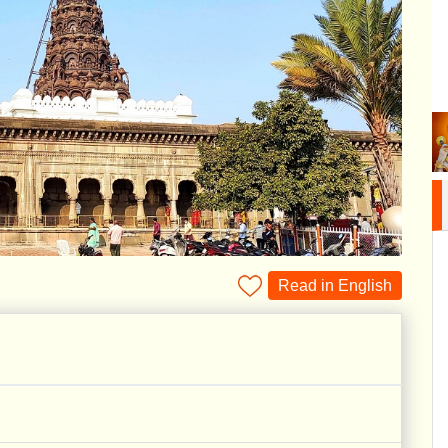
Read in English
।