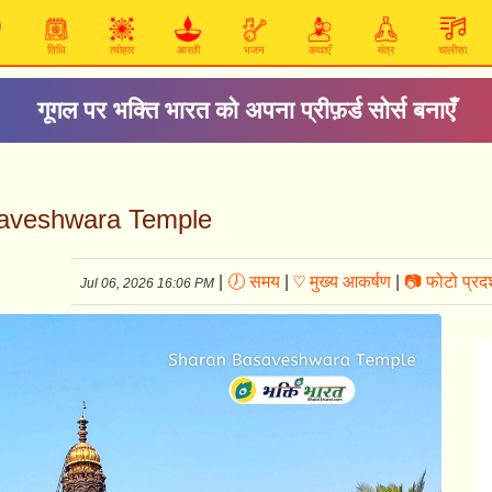
तिथि
त्योहार
आरती
भजन
कथाएँ
मंत्र
चालीसा
गूगल पर भक्ति भारत को अपना प्रीफ़र्ड सोर्स बनाएँ
asaveshwara Temple
|
🕖 समय
|
♡ मुख्य आकर्षण
|
📷 फोटो प्रदर
Jul 06, 2026 16:06 PM