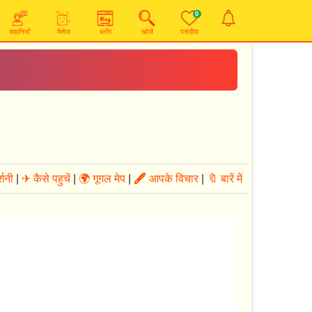
0
कहानियाँ
मेसेज
ब्लॉग
खोजें
पसंदीदा
्शनी
|
✈ कैसे पहुचें
|
🌍 गूगल मेप
|
🖋
आपके विचार
|
🔖 बारें में