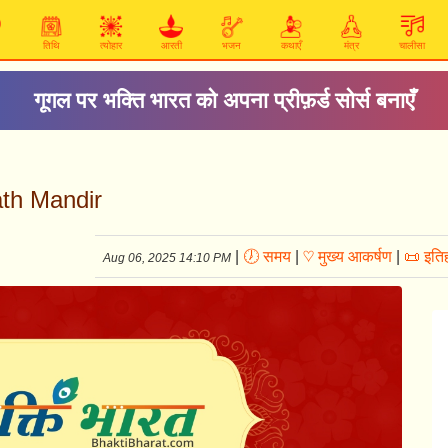
तिथि
त्योहार
आरती
भजन
कथाएँ
मंत्र
चालीसा
अम्बे तू है जगदम्बे काली
Nath Mandir
|
🕖 समय
|
♡ मुख्य आकर्षण
|
📜 इति
Aug 06, 2025 14:10 PM