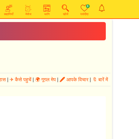
0
कहानियाँ
मेसेज
ब्लॉग
खोजें
पसंदीदा
हास
|
✈ कैसे पहुचें
|
🌍 गूगल मेप
|
🖋
आपके विचार
|
🔖 बारें में