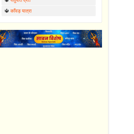
🔱
पशुपति व्रत
🔱
काँवड़ यात्रा