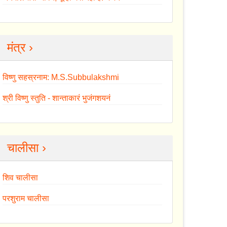
मंत्र ›
विष्णु सहस्रनाम: M.S.Subbulakshmi
श्री विष्णु स्तुति - शान्ताकारं भुजंगशयनं
चालीसा ›
शिव चालीसा
परशुराम चालीसा