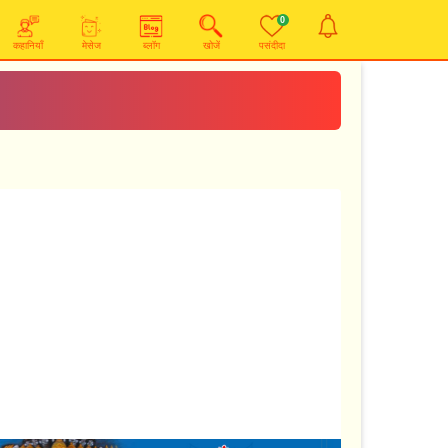
0
कहानियाँ
मेसेज
ब्लॉग
खोजें
पसंदीदा