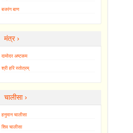
बजरंग बाण
मंत्र ›
दामोदर अष्टकम
श्री हरि स्तोत्रम्
चालीसा ›
हनुमान चालीसा
शिव चालीसा