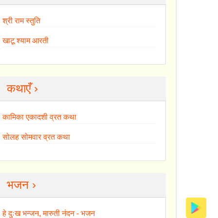
श्री राम स्तुति
खाटू श्याम आरती
कथाएँ ›
कामिका एकादशी व्रत कथा
सोलह सोमवार व्रत कथा
भजन ›
हे दुःख भन्जन, मारुती नंदन - भजन