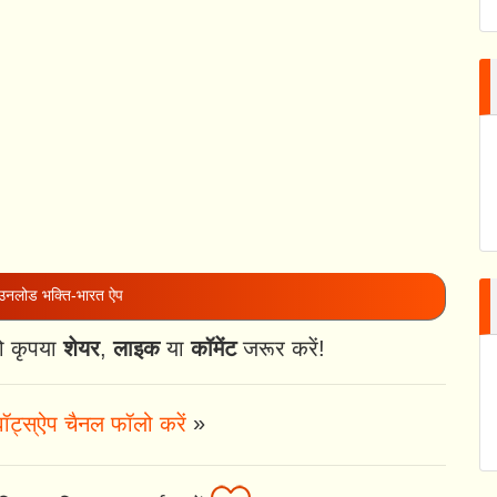
नलोड भक्ति-भारत ऐप
ो कृपया
शेयर
,
लाइक
या
कॉमेंट
जरूर करें!
ॉट्स्ऐप चैनल फॉलो करें
»