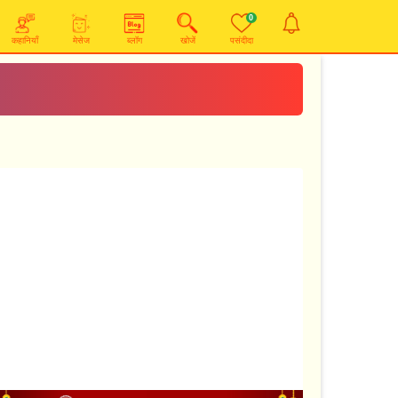
0
कहानियाँ
मेसेज
ब्लॉग
खोजें
पसंदीदा