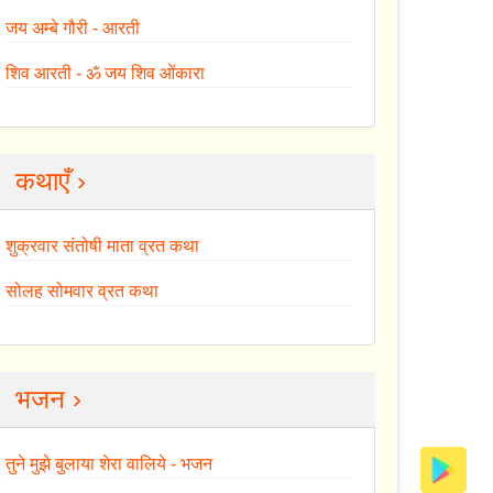
जय अम्बे गौरी - आरती
शिव आरती - ॐ जय शिव ओंकारा
कथाएँ ›
शुक्रवार संतोषी माता व्रत कथा
सोलह सोमवार व्रत कथा
भजन ›
तुने मुझे बुलाया शेरा वालिये - भजन