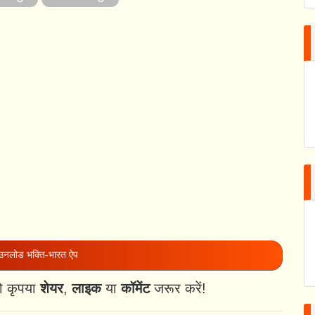
नलोड भक्ति-भारत ऐप
ो कृपया
शेयर
,
लाइक
या
कॉमेंट
जरूर करें!