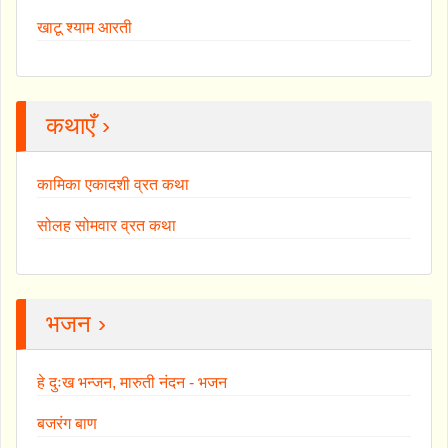
खाटू श्याम आरती
कथाएँ ›
कामिका एकादशी व्रत कथा
सोलह सोमवार व्रत कथा
भजन ›
हे दुःख भन्जन, मारुती नंदन - भजन
बजरंग बाण