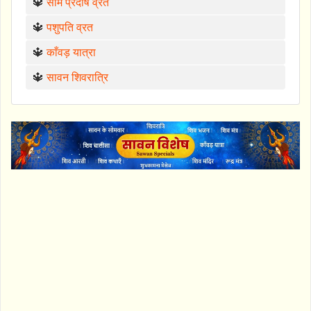
🔱
सोम प्रदोष व्रत
🔱
पशुपति व्रत
🔱
काँवड़ यात्रा
🔱
सावन शिवरात्रि