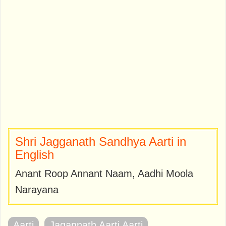
Shri Jagganath Sandhya Aarti in
English
Anant Roop Annant Naam, Aadhi Moola
Narayana
Aarti
Jagannath Aarti Aarti