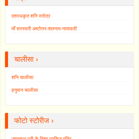
दशरथकृत शनि स्तोत्र
माँ सरस्वती अष्टोत्तर-शतनाम-नामावली
चालीसा ›
शनि चालीसा
हनुमान चालीसा
फोटो स्टोरीज ›
जगन्नाथ पुरी के विश्व प्रसिद्ध मंदिर