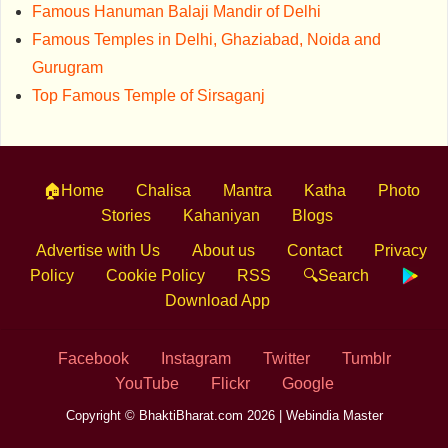
Famous Hanuman Balaji Mandir of Delhi
Famous Temples in Delhi, Ghaziabad, Noida and
Gurugram
Top Famous Temple of Sirsaganj
🏠Home
Chalisa
Mantra
Katha
Photo
Stories
Kahaniyan
Blogs
Advertise with Us
About us
Contact
Privacy
Policy
Cookie Policy
RSS
🔍Search
Download App
Facebook
Instagram
Twitter
Tumblr
YouTube
Flickr
Google
Copyright © BhaktiBharat.com 2026 |
Webindia Master