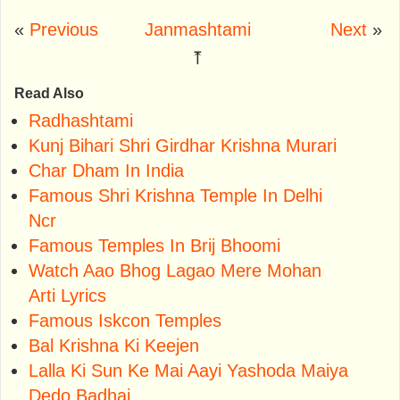
«
Previous
Janmashtami
Next
»
⤒
Read Also
Radhashtami
Kunj Bihari Shri Girdhar Krishna Murari
Char Dham In India
Famous Shri Krishna Temple In Delhi
Ncr
Famous Temples In Brij Bhoomi
Watch Aao Bhog Lagao Mere Mohan
Arti Lyrics
Famous Iskcon Temples
Bal Krishna Ki Keejen
Lalla Ki Sun Ke Mai Aayi Yashoda Maiya
Dedo Badhai