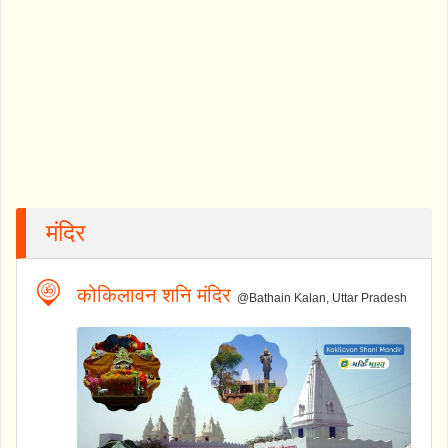
मंदिर
कोकिलावन शनि मंदिर
@Bathain Kalan, Uttar Pradesh