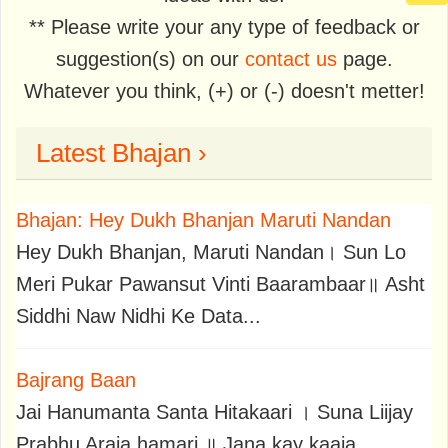
** Please write your any type of feedback or
suggestion(s) on our
contact us
page.
Whatever you think, (+) or (-) doesn't metter!
Latest Bhajan ›
Bhajan: Hey Dukh Bhanjan Maruti Nandan
Hey Dukh Bhanjan, Maruti Nandan। Sun Lo
Meri Pukar Pawansut Vinti Baarambaar॥ Asht
Siddhi Naw Nidhi Ke Data...
Bajrang Baan
Jai Hanumanta Santa Hitakaari । Suna Liijay
Prabhu Araja hamari ॥ Jana kay kaaja