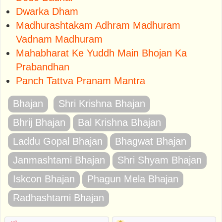
Dwarka Dham
Madhurashtakam Adhram Madhuram
Vadnam Madhuram
Mahabharat Ke Yuddh Main Bhojan Ka
Prabandhan
Panch Tattva Pranam Mantra
Bhajan
Shri Krishna Bhajan
Bhrij Bhajan
Bal Krishna Bhajan
Laddu Gopal Bhajan
Bhagwat Bhajan
Janmashtami Bhajan
Shri Shyam Bhajan
Iskcon Bhajan
Phagun Mela Bhajan
Radhashtami Bhajan