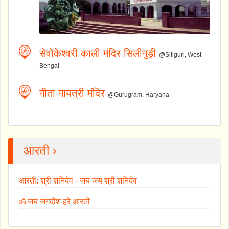
सेवोकेश्वरी काली मंदिर सिलीगुड़ी
@Siliguri, West
Bengal
गीता गायत्री मंदिर
@Gurugram, Haryana
आरती ›
आरती: श्री शनिदेव - जय जय श्री शनिदेव
ॐ जय जगदीश हरे आरती