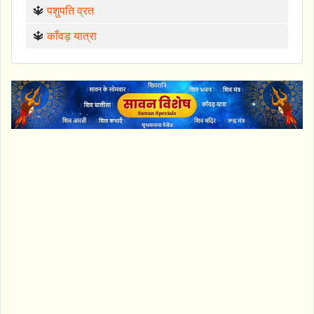
🔱
पशुपति व्रत
🔱
काँवड़ यात्रा