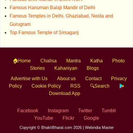
Famous Hanuman Balaji Mandir of Delhi
Famous Temples in Delhi, Ghaziabad, Noida and
Gurugram
Top Famous Temple of Sirsaganj
🏠Home
Chalisa
Mantra
Katha
Photo
Stories
Kahaniyan
Blogs
Advertise with Us
About us
Contact
Privacy
Policy
Cookie Policy
RSS
🔍Search
Download App
Facebook
Instagram
Twitter
Tumblr
YouTube
Flickr
Google
Copyright © BhaktiBharat.com 2026 |
Webindia Master