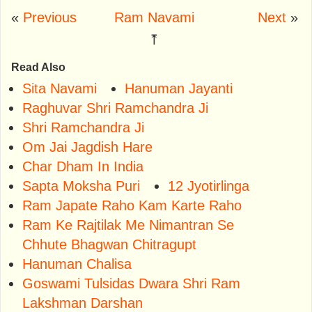
«
Previous
Ram Navami
Next
»
⤒
Read Also
Sita Navami
Hanuman Jayanti
Raghuvar Shri Ramchandra Ji
Shri Ramchandra Ji
Om Jai Jagdish Hare
Char Dham In India
Sapta Moksha Puri
12 Jyotirlinga
Ram Japate Raho Kam Karte Raho
Ram Ke Rajtilak Me Nimantran Se
Chhute Bhagwan Chitragupt
Hanuman Chalisa
Goswami Tulsidas Dwara Shri Ram
Lakshman Darshan