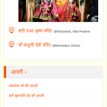
श्री राधा कृष्ण मंदिर
@Ghaziabad, Uttar Pradesh
माँ कंधुणी देवी मंदिर
@Berhampur, Odisha
आरती ›
व्यंकटेश जी की आरती
श्री बृहस्पति देव की आरती