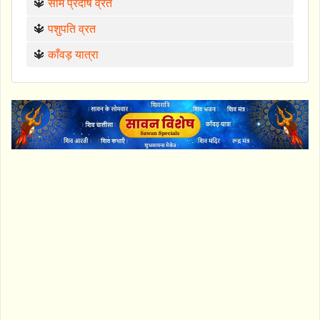
🔱
सोम प्रदोष व्रत
🔱
पशुपति व्रत
🔱
काँवड़ यात्रा