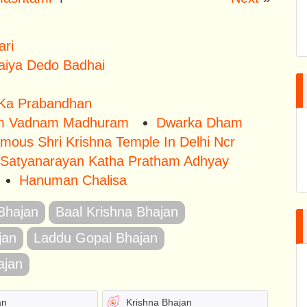
ari
Maiya Dedo Badhai
 Ka Prabandhan
m Vadnam Madhuram
Dwarka Dham
mous Shri Krishna Temple In Delhi Ncr
 Satyanarayan Katha Pratham Adhyay
Hanuman Chalisa
 Bhajan
Baal Krishna Bhajan
jan
Laddu Gopal Bhajan
ajan
an
Krishna Bhajan