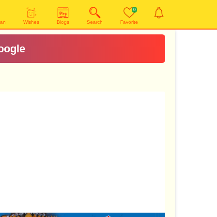
0
yan
Wishes
Blogs
Search
Favorite
oogle