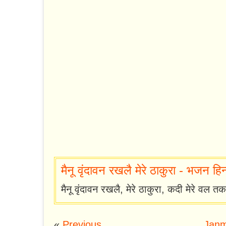
मैनू वृंदावन रखलै मेरे ठाकुरा - भजन हिन्दी 
मैनू वृंदावन रखलै, मेरे ठाकुरा, कदी मेरे वल तकल
«
Previous
Janm