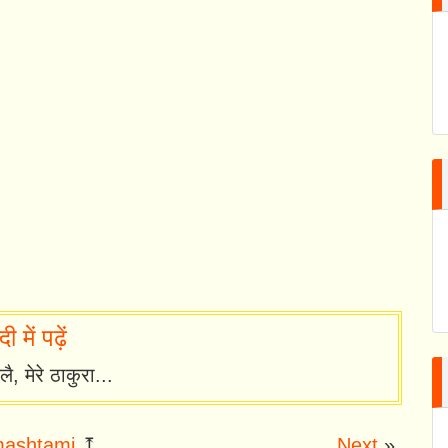
में पढ़ें
ै, मेरे ठाकुरा...
ashtami
⤒
Next
»