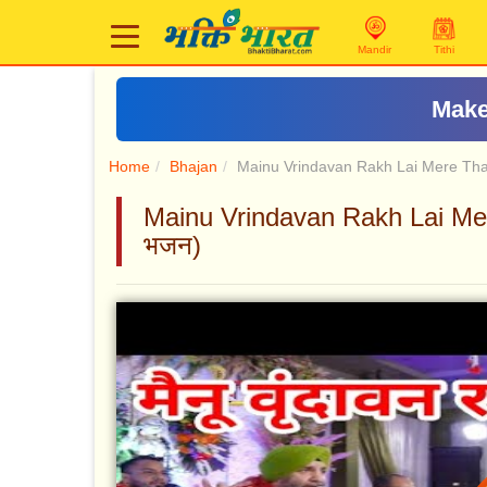
Mandir
Tithi
Make
Home
Bhajan
Mainu Vrindavan Rakh Lai Mere Th
Mainu Vrindavan Rakh Lai Mere Th
भजन)