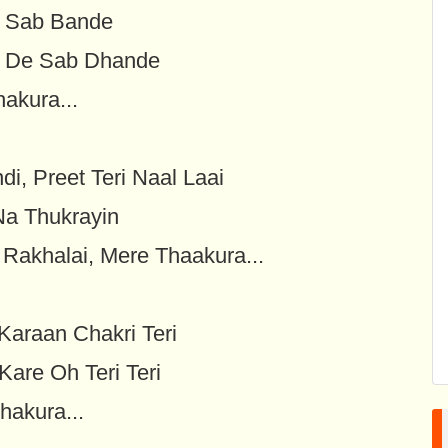
e Sab Bande
a De Sab Dhande
akura...
i, Preet Teri Naal Laai
Na Thukrayin
 Rakhalai, Mere Thaakura...
Karaan Chakri Teri
are Oh Teri Teri
hakura...