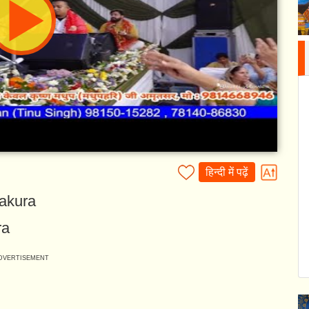
हिन्दी में पढ़ें
akura
ra