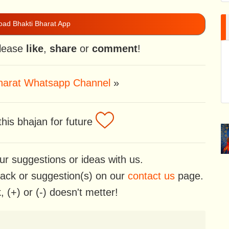
ad Bhakti Bharat App
please
like
,
share
or
comment
!
Bharat Whatsapp Channel
»
his bhajan for future
ur suggestions or ideas with us.
back or suggestion(s) on our
contact us
page.
 (+) or (-) doesn't metter!