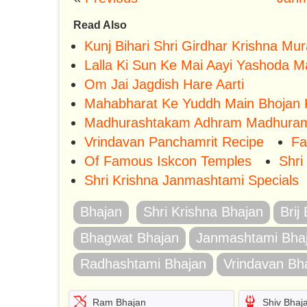
Read Also
Kunj Bihari Shri Girdhar Krishna Mur
Lalla Ki Sun Ke Mai Aayi Yashoda 
Om Jai Jagdish Hare Aarti
Mahabharat Ke Yuddh Main Bhojan
Madhurashtakam Adhram Madhura
Vrindavan Panchamrit Recipe
Fa
Of Famous Iskcon Temples
Shri
Shri Krishna Janmashtami Specials
Bhajan
Shri Krishna Bhajan
Brij
Bhagwat Bhajan
Janmashtami Bha
Radhashtami Bhajan
Vrindavan Bh
Ram Bhajan
Shiv Bhaj