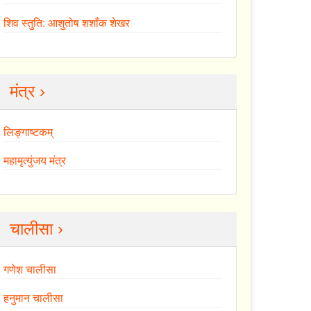
शिव स्तुति: आशुतोष शशाँक शेखर
मंत्र ›
लिङ्गाष्टकम्
महामृत्युंजय मंत्र
चालीसा ›
गणेश चालीसा
हनुमान चालीसा