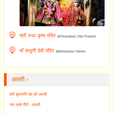
श्री राधा कृष्ण मंदिर
@Ghaziabad, Uttar Pradesh
माँ कंधुणी देवी मंदिर
@Berhampur, Odisha
आरती ›
श्री बृहस्पति देव की आरती
जय अम्बे गौरी - आरती