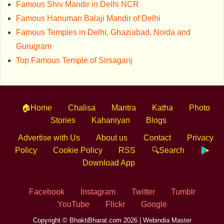
Famous Shiv Mandir in Delhi NCR
Famous Hanuman Balaji Mandir of Delhi
Famous Temples in Delhi, Ghaziabad, Noida and
Gurugram
Top Famous Temple of Sirsaganj
🏠Home
Chalisa
Mantra
Katha
Photo
Stories
Kahaniyan
Blogs
Advertise with Us
About us
Contact
Privacy
Policy
Cookie Policy
RSS
🔍Search
Download App
Facebook
Instagram
Twitter
Tumblr
YouTube
Flickr
Google
Copyright © BhaktiBharat.com 2026 |
Webindia Master