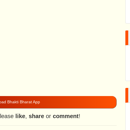
ad Bhakti Bharat App
please
like
,
share
or
comment
!