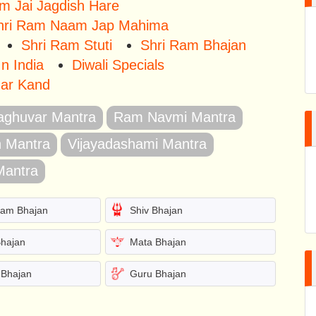
m Jai Jagdish Hare
hri Ram Naam Jap Mahima
Shri Ram Stuti
Shri Ram Bhajan
n India
Diwali Specials
ar Kand
aghuvar Mantra
Ram Navmi Mantra
 Mantra
Vijayadashami Mantra
Mantra
yam Bhajan
Shiv Bhajan
Bhajan
Mata Bhajan
Bhajan
Guru Bhajan