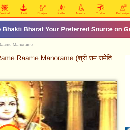
Festival
Aarti
Bhajan
Katha
Mantra
Chalisa
Kahaniya
ॐ जय जगदीश हरे आरती
 Raame Manorame
ame Raame Manorame (श्री राम रामेति