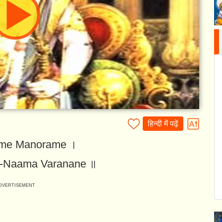
हिन्दी में पढ़ें
ame Manorame ।
a-Naama Varanane ॥