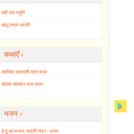
श्री राम स्तुति
खाटू श्याम आरती
कथाएँ ›
कामिका एकादशी व्रत कथा
सोलह सोमवार व्रत कथा
भजन ›
हे दुःख भन्जन, मारुती नंदन - भजन