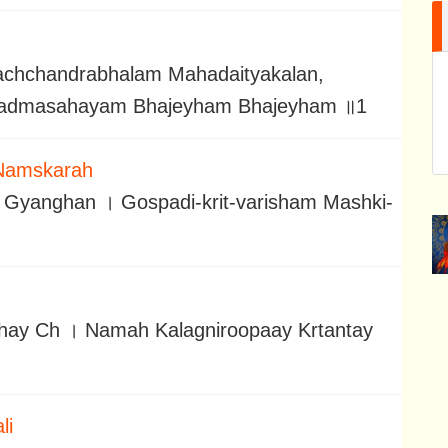
rachchandrabhalam Mahadaityakalan,
padmasahayam Bhajeyham Bhajeyham ॥1
Namskarah
Gyanghan । Gospadi-krit-varisham Mashki-
bhay Ch । Namah Kalagniroopaay Krtantay
li