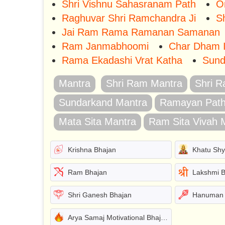
Shri Vishnu Sahasranam Path
O
Raghuvar Shri Ramchandra Ji
S
Jai Ram Rama Ramanan Samanan
Ram Janmabhoomi
Char Dham I
Rama Ekadashi Vrat Katha
Sund
Mantra
Shri Ram Mantra
Shri R
Sundarkand Mantra
Ramayan Path
Mata Sita Mantra
Ram Sita Vivah 
Krishna Bhajan
Khatu Sh
Ram Bhajan
Lakshmi 
Shri Ganesh Bhajan
Hanuman 
Arya Samaj Motivational Bhajans