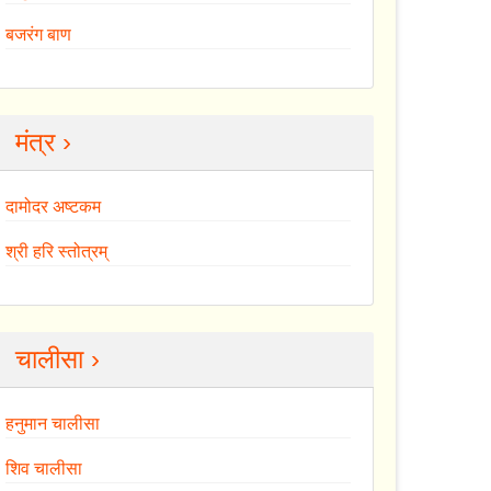
बजरंग बाण
मंत्र ›
दामोदर अष्टकम
श्री हरि स्तोत्रम्
चालीसा ›
हनुमान चालीसा
शिव चालीसा