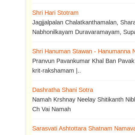
Shri Hari Stotram
Jagjjalpalan Chalatkanthamalan, Sha
Nabhonilkayam Duravaramayam, Su
Shri Hanuman Stawan - Hanumanna 
Pranvun Pavankumar Khal Ban Pavak 
krit-rakshamam |..
Dashratha Shani Sotra
Namah Krshnay Neelay Shitikanth Ni
Ch Vai Namah
Sarasvati Ashtottara Shatnam Namava