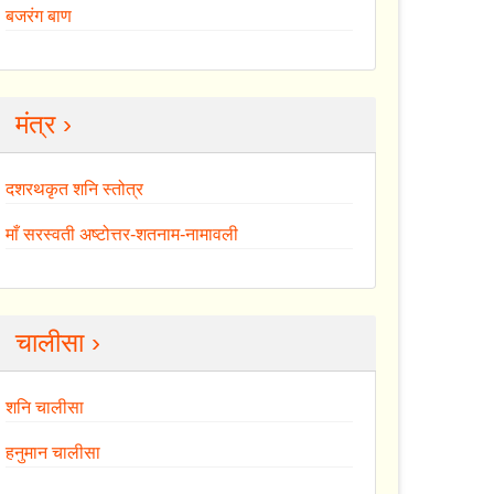
बजरंग बाण
मंत्र ›
दशरथकृत शनि स्तोत्र
माँ सरस्वती अष्टोत्तर-शतनाम-नामावली
चालीसा ›
शनि चालीसा
हनुमान चालीसा