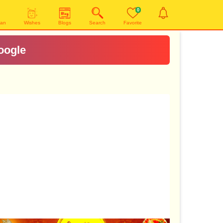
0
yan
Wishes
Blogs
Search
Favorite
oogle