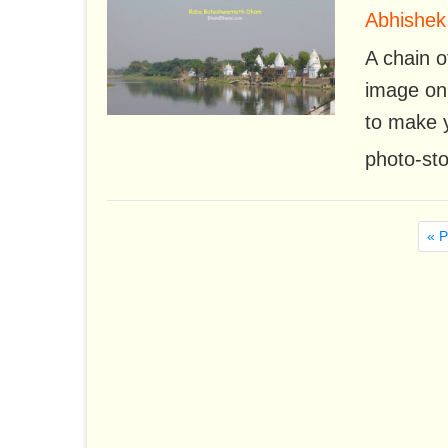
Abhishek
A chain o
image on
to make 
photo-sto
« P