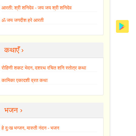
आरती: श्री शनिदेव - जय जय श्री शनिदेव
ॐ जय जगदीश हरे आरती
कथाएँ ›
रोहिणी शकट भेदन, दशरथ रचित शनि स्तोत्र कथा
कामिका एकादशी व्रत कथा
भजन ›
हे दुःख भन्जन, मारुती नंदन - भजन