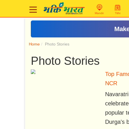
Mandir
Tithi
Make
Home
Photo Stories
Photo Stories
Top Famo
NCR
Navaratri
celebrate
popular t
Durga's b