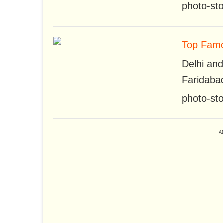
photo-sto
Top Famo
Delhi and
Faridabad
photo-sto