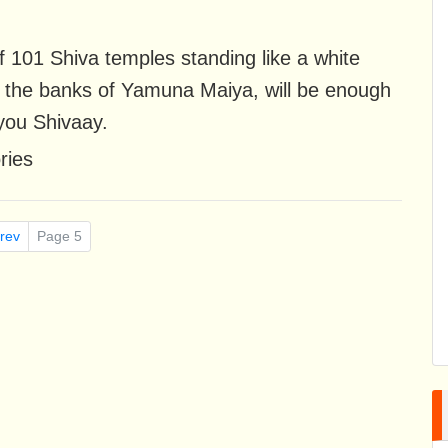
f 101 Shiva temples standing like a white
 the banks of Yamuna Maiya, will be enough
you Shivaay.
ries
rev
Page 5