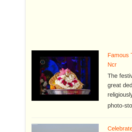
Famous T
Ncr
The festi
great ded
religiousl
photo-sto
Celebrate