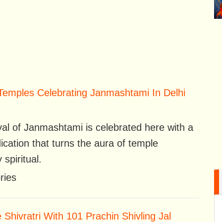
emples Celebrating Janmashtami In Delhi
val of Janmashtami is celebrated here with a
ication that turns the aura of temple
y spiritual.
ries
 Shivratri With 101 Prachin Shivling Jal