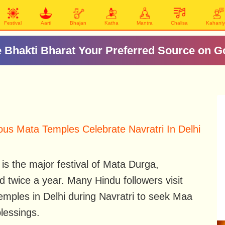
Festival
Aarti
Bhajan
Katha
Mantra
Chalisa
Kahani
 Bhakti Bharat Your Preferred Source on G
us Mata Temples Celebrate Navratri In Delhi
 is the major festival of Mata Durga,
d twice a year. Many Hindu followers visit
emples in Delhi during Navratri to seek Maa
lessings.