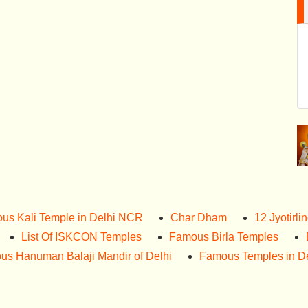
us Kali Temple in Delhi NCR
Char Dham
12 Jyotirli
List Of ISKCON Temples
Famous Birla Temples
us Hanuman Balaji Mandir of Delhi
Famous Temples in De