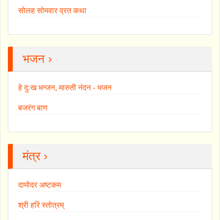
सोलह सोमवार व्रत कथा
भजन ›
हे दुःख भन्जन, मारुती नंदन - भजन
बजरंग बाण
मंत्र ›
दामोदर अष्टकम
श्री हरि स्तोत्रम्