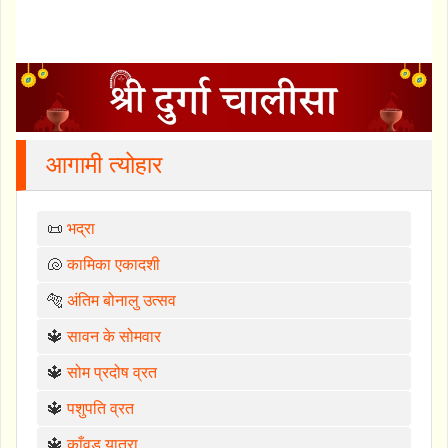
आगामी त्योहार
📜
भद्रा
🐚
कामिका एकादशी
🐅
अंतिम बोनालु उत्सव
🔱
सावन के सोमवार
🔱
सोम प्रदोष व्रत
🔱
पशुपति व्रत
🔱
काँवड़ यात्रा