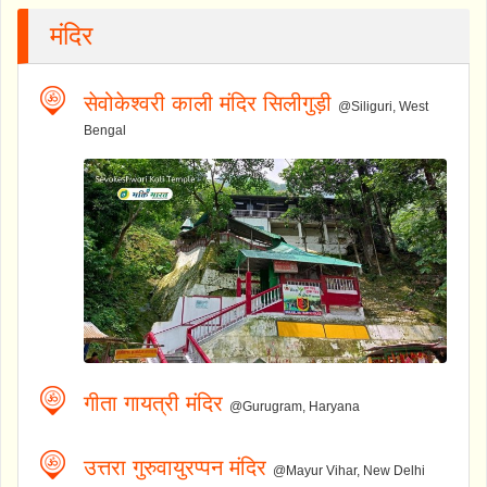
मंदिर
सेवोकेश्वरी काली मंदिर सिलीगुड़ी
@Siliguri, West
Bengal
गीता गायत्री मंदिर
@Gurugram, Haryana
उत्तरा गुरुवायुरप्पन मंदिर
@Mayur Vihar, New Delhi