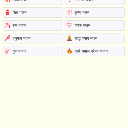
शिव भजन
कृष्ण भजन
राम भजन
गणेश भजन
हनुमान भजन
खाटू श्याम भजन
गुरु भजन
आर्य समाज प्रेरक भजन