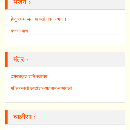
भजन ›
हे दुःख भन्जन, मारुती नंदन - भजन
बजरंग बाण
मंत्र ›
दशरथकृत शनि स्तोत्र
माँ सरस्वती अष्टोत्तर-शतनाम-नामावली
चालीसा ›