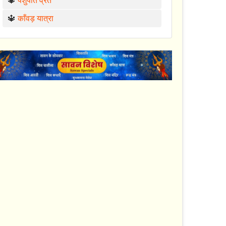
🔱
पशुपति व्रत
🔱
काँवड़ यात्रा