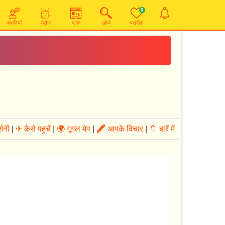
0
कहानियाँ
मेसेज
ब्लॉग
खोजें
पसंदीदा
्शनी
|
✈ कैसे पहुचें
|
🌍 गूगल मेप
|
🖋
आपके विचार
|
🔖 बारें में