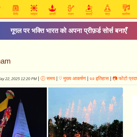
तिथि
त्योहार
आरती
भजन
कथाएँ
मंत्र
चालीसा
गूगल पर भक्ति भारत को अपना प्रीफ़र्ड सोर्स बनाएँ
Dham
|
🕖 समय
|
♡ मुख्य आकर्षण
|
📜 इतिहास
|
📷 फोटो प्रदर
ay 22, 2025 12:20 PM