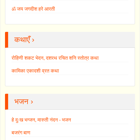
ॐ जय जगदीश हरे आरती
कथाएँ ›
रोहिणी शकट भेदन, दशरथ रचित शनि स्तोत्र कथा
कामिका एकादशी व्रत कथा
भजन ›
हे दुःख भन्जन, मारुती नंदन - भजन
बजरंग बाण