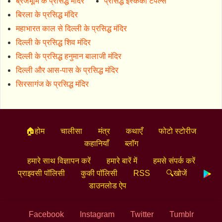
ब्रजभूमि के प्रसिद्ध मंदिर
प्रसिद्ध इस्ककों टेंपल्स
बिरला के प्रसिद्ध मंदिर
महाभारत काल से दिल्ली के प्रसिद्ध मंदिर
दिल्ली के प्रसिद्ध शिव मंदिर
दिल्ली के प्रसिद्ध हनुमान बालाजी मंदिर
दिल्ली और आस-पास के प्रसिद्ध मंदिर
सिरसागंज के प्रसिद्ध मंदिर
🏠होम
चालीसा
मंत्र
कथाएँ
फोटो स्टोरीज
कहानियाँ
ब्लॉग
हमारे साथ विज्ञापन करें
हमारे बारें में
हमसे संपर्क करें
प्राइवसी पॉलिसी
कुकी पॉलिसी
RSS
🔍खोजें
डाउनलोड ऐप
Facebook
Instagram
Twitter
Tumblr