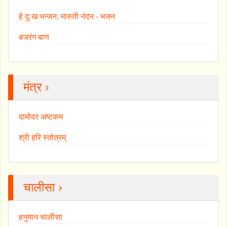
हे दुःख भन्जन, मारुती नंदन - भजन
बजरंग बाण
मंत्र ›
दामोदर अष्टकम
श्री हरि स्तोत्रम्
चालीसा ›
हनुमान चालीसा