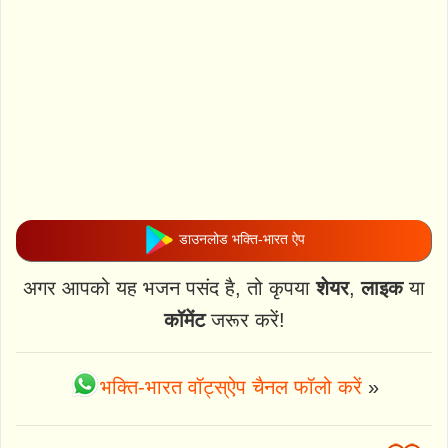
डाउनलोड भक्ति-भारत ऐप
अगर आपको यह भजन पसंद है, तो कृपया
शेयर
,
लाइक
या
कॉमेंट
जरूर करें!
भक्ति-भारत वॉट्स्ऐप चैनल फॉलो करें
»