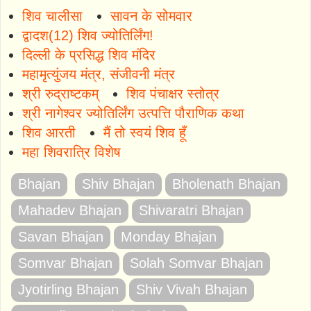
शिव चालीसा
सावन के सोमवार
द्वादश(12) शिव ज्योतिर्लिंग!
दिल्ली के प्रसिद्ध शिव मंदिर
महामृत्युंजय मंत्र, संजीवनी मंत्र
श्री रुद्राष्टकम्
शिव पंचाक्षर स्तोत्र
श्री नागेश्वर ज्योतिर्लिंग उत्पत्ति पौराणिक कथा
शिव आरती
मैं तो स्वयं शिव हूँ
महा शिवरात्रि विशेष
Bhajan
Shiv Bhajan
Bholenath Bhajan
Mahadev Bhajan
Shivaratri Bhajan
Savan Bhajan
Monday Bhajan
Somvar Bhajan
Solah Somvar Bhajan
Jyotirling Bhajan
Shiv Vivah Bhajan