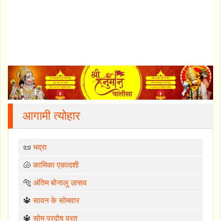
आगामी त्योहार
📜
भद्रा
🐚
कामिका एकादशी
🐅
अंतिम बोनालु उत्सव
🔱
सावन के सोमवार
🔱
सोम प्रदोष व्रत