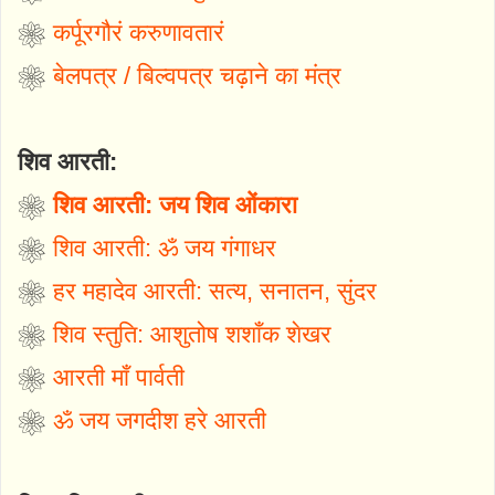
❀
कर्पूरगौरं करुणावतारं
❀
बेलपत्र / बिल्वपत्र चढ़ाने का मंत्र
शिव आरती:
❀
शिव आरती: जय शिव ओंकारा
❀
शिव आरती: ॐ जय गंगाधर
❀
हर महादेव आरती: सत्य, सनातन, सुंदर
❀
शिव स्तुति: आशुतोष शशाँक शेखर
❀
आरती माँ पार्वती
❀
ॐ जय जगदीश हरे आरती