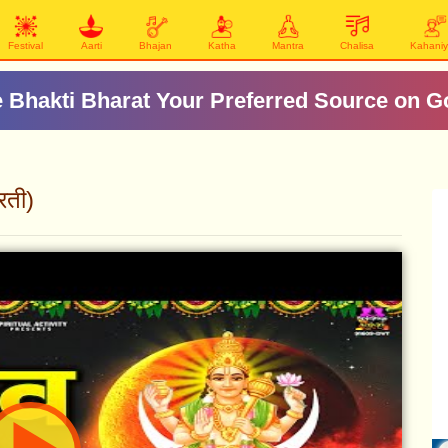
Festival
Aarti
Bhajan
Katha
Mantra
Chalisa
Kahani
आदित्य-हृदय स्तोत्र
रती)