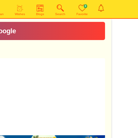
0
yan
Wishes
Blogs
Search
Favorite