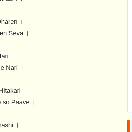
Dharen ।
ren Seva ।
ari ।
e Nari ।
Hitakari ।
e so Paave ।
nashi ।