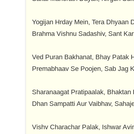
Yogijan Hrday Mein, Tera Dhyaan 
Brahma Vishnu Sadashiv, Sant Ka
Ved Puran Bakhanat, Bhay Patak H
Premabhaav Se Poojen, Sab Jag K
Sharanaagat Pratipaalak, Bhaktan 
Dhan Sampatti Aur Vaibhav, Sahaj
Vishv Charachar Palak, Ishwar Avi