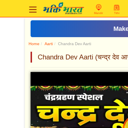
Mandir
Tithi
Home
Aarti
Chandra Dev Aarti
Chandra Dev Aarti (चन्द्र देव आ