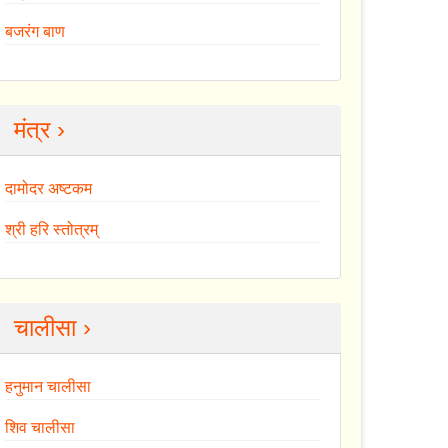
बजरंग बाण
मंत्र ›
दामोदर अष्टकम
श्री हरि स्तोत्रम्
चालीसा ›
हनुमान चालीसा
शिव चालीसा