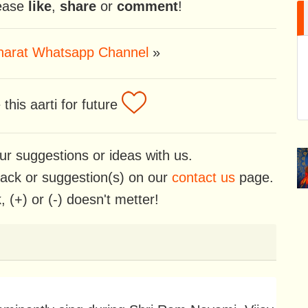
lease
like
,
share
or
comment
!
Bharat Whatsapp Channel
»
his aarti for future
ur suggestions or ideas with us.
back or suggestion(s) on our
contact us
page.
 (+) or (-) doesn't metter!