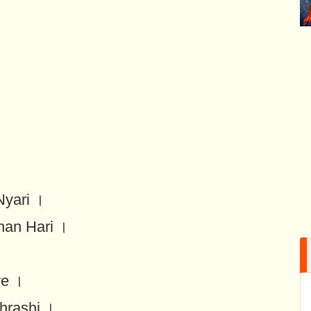
Nyari ।
han Hari ।
ve ।
hrashi ।