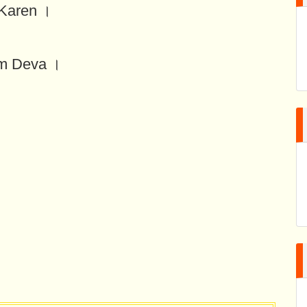
 Karen ।
m Deva ।