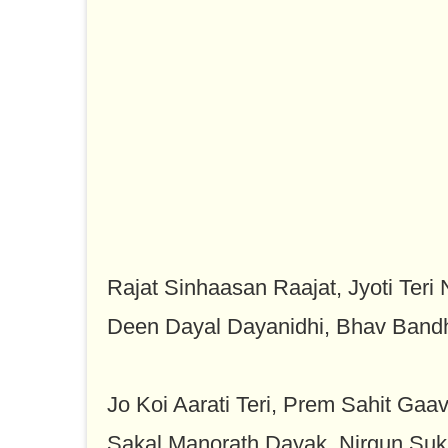
Rajat Sinhaasan Raajat, Jyoti Teri 
Deen Dayal Dayanidhi, Bhav Band
Jo Koi Aarati Teri, Prem Sahit Gaa
Sakal Manorath Dayak, Nirgun Suk