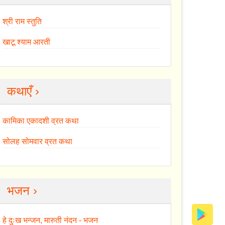
श्री राम स्तुति
खाटू श्याम आरती
कथाएँ ›
कामिका एकादशी व्रत कथा
सोलह सोमवार व्रत कथा
भजन ›
हे दुःख भन्जन, मारुती नंदन - भजन