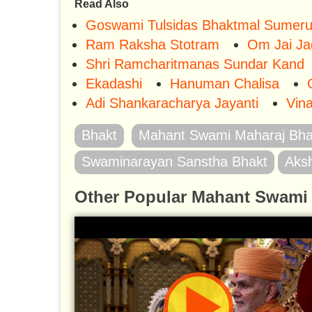
Read Also
Goswami Tulsidas Bhaktmal Sumer
Ram Raksha Stotram
Om Jai Ja
Shri Ramcharitmanas Sundar Kand
Ekadashi
Hanuman Chalisa
Adi Shankaracharya Jayanti
Vina
Bhakt
Mahant Swami Maharaj Bha
Swaminarayan Sanstha Bhakt
Aks
Other Popular Mahant Swami 