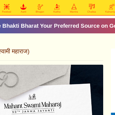
Festival
Aarti
Bhajan
Katha
Mantra
Chalisa
Kahani
 Bhakti Bharat Your Preferred Source on G
ामी महाराज)