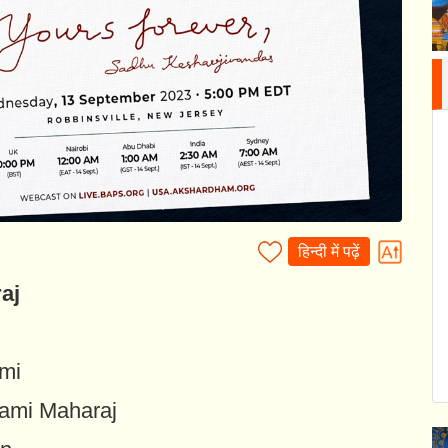
हिन्दी में पढ़ें
aj
mi
wami Maharaj