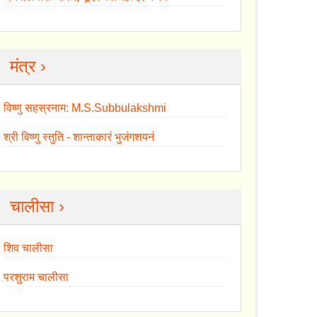
मंत्र ›
विष्णु सहस्रनाम: M.S.Subbulakshmi
श्री विष्णु स्तुति - शान्ताकारं भुजंगशयनं
चालीसा ›
शिव चालीसा
परशुराम चालीसा