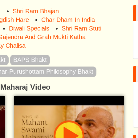
u
Shri Ram Bhajan
gdish Hare
Char Dham In India
Diwali Specials
Shri Ram Stuti
Gajendra And Grah Mukti Katha
y Chalisa
kt
BAPS Bhakt
har-Purushottam Philosophy Bhakt
Maharaj Video