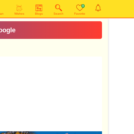
0
yan
Wishes
Blogs
Search
Favorite
oogle