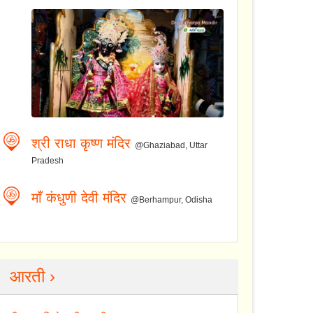
श्री राधा कृष्ण मंदिर
@Ghaziabad, Uttar
Pradesh
माँ कंधुणी देवी मंदिर
@Berhampur, Odisha
आरती ›