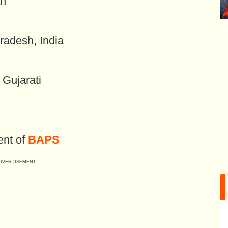
an
radesh, India
 Gujarati
ent of
BAPS