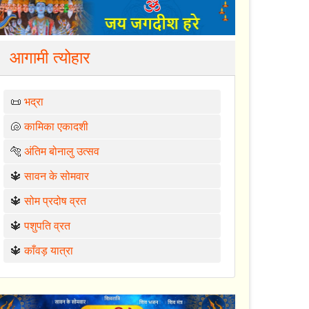
आगामी त्योहार
📜
भद्रा
🐚
कामिका एकादशी
🐅
अंतिम बोनालु उत्सव
🔱
सावन के सोमवार
🔱
सोम प्रदोष व्रत
🔱
पशुपति व्रत
🔱
काँवड़ यात्रा