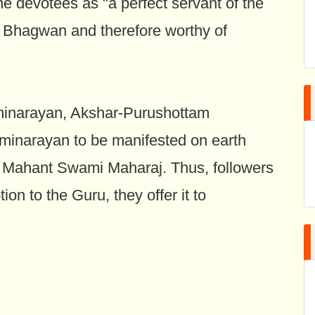
e devotees as "a perfect servant of the
e Bhagwan and therefore worthy of
minarayan, Akshar-Purushottam
minarayan to be manifested on earth
, Mahant Swami Maharaj. Thus, followers
on to the Guru, they offer it to