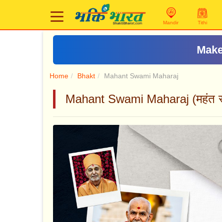
Mandir
Tithi
Make
Home
Bhakt
Mahant Swami Maharaj
Mahant Swami Maharaj (महंत स्व